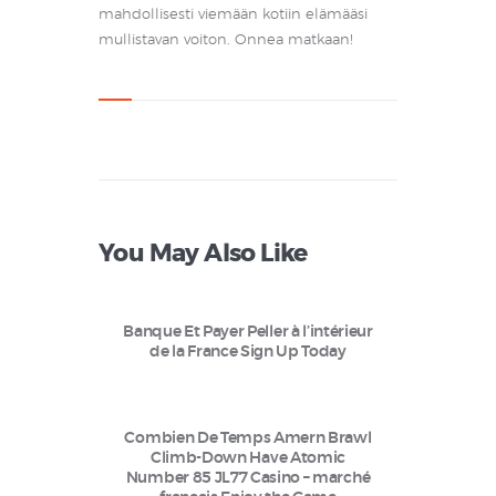
mahdollisesti viemään kotiin elämääsi
mullistavan voiton. Onnea matkaan!
You May Also Like
Banque Et Payer Peller à l’intérieur
de la France Sign Up Today
Combien De Temps Amern Brawl
Climb-Down Have Atomic
Number 85 JL77 Casino – marché