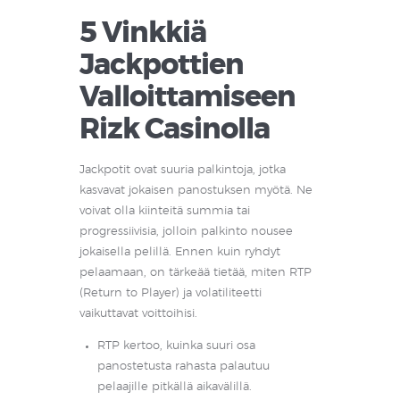
5 Vinkkiä
Jackpottien
Valloittamiseen
Rizk Casinolla
Jackpotit ovat suuria palkintoja, jotka
kasvavat jokaisen panostuksen myötä. Ne
voivat olla kiinteitä summia tai
progressiivisia, jolloin palkinto nousee
jokaisella pelillä. Ennen kuin ryhdyt
pelaamaan, on tärkeää tietää, miten RTP
(Return to Player) ja volatiliteetti
vaikuttavat voittoihisi.
RTP kertoo, kuinka suuri osa
panostetusta rahasta palautuu
pelaajille pitkällä aikavälillä.