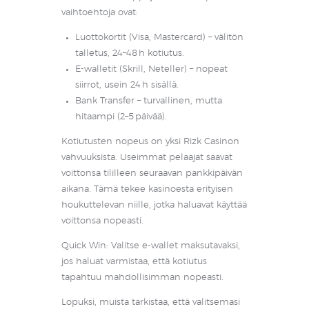
vaihtoehtoja ovat:
Luottokortit (Visa, Mastercard) – välitön
talletus, 24–48 h kotiutus.
E-walletit (Skrill, Neteller) – nopeat
siirrot, usein 24 h sisällä.
Bank Transfer – turvallinen, mutta
hitaampi (2–5 päivää).
Kotiutusten nopeus on yksi Rizk Casinon
vahvuuksista. Useimmat pelaajat saavat
voittonsa tililleen seuraavan pankkipäivän
aikana. Tämä tekee kasinoesta erityisen
houkuttelevan niille, jotka haluavat käyttää
voittonsa nopeasti.
Quick Win: Valitse e-wallet maksutavaksi,
jos haluat varmistaa, että kotiutus
tapahtuu mahdollisimman nopeasti.
Lopuksi, muista tarkistaa, että valitsemasi