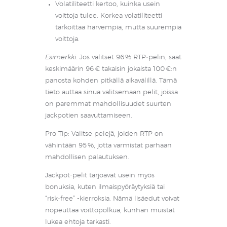
Volatiliteetti kertoo, kuinka usein
voittoja tulee. Korkea volatiliteetti
tarkoittaa harvempia, mutta suurempia
voittoja.
Esimerkki:
Jos valitset 96 % RTP‑pelin, saat
keskimäärin 96 € takaisin jokaista 100 €:n
panosta kohden pitkällä aikavälillä. Tämä
tieto auttaa sinua valitsemaan pelit, joissa
on paremmat mahdollisuudet suurten
jackpotien saavuttamiseen.
Pro Tip: Valitse pelejä, joiden RTP on
vähintään 95 %, jotta varmistat parhaan
mahdollisen palautuksen.
Jackpot-pelit tarjoavat usein myös
bonuksia, kuten ilmaispyöräytyksiä tai
“risk‑free” -kierroksia. Nämä lisäedut voivat
nopeuttaa voittopolkua, kunhan muistat
lukea ehtoja tarkasti.