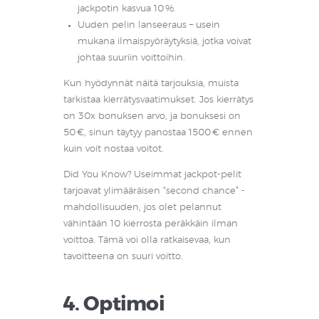
jackpotin kasvua 10 %.
Uuden pelin lanseeraus – usein
mukana ilmaispyöräytyksiä, jotka voivat
johtaa suuriin voittoihin.
Kun hyödynnät näitä tarjouksia, muista
tarkistaa kierrätysvaatimukset. Jos kierrätys
on 30x bonuksen arvo, ja bonuksesi on
50 €, sinun täytyy panostaa 1500 € ennen
kuin voit nostaa voitot.
Did You Know? Useimmat jackpot-pelit
tarjoavat ylimääräisen “second chance” -
mahdollisuuden, jos olet pelannut
vähintään 10 kierrosta peräkkäin ilman
voittoa. Tämä voi olla ratkaisevaa, kun
tavoitteena on suuri voitto.
4. Optimoi