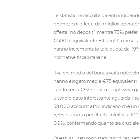
Le statistiche raccolte da enti indipen
promozioni offerte dai migliori operat
offerta “no deposit”, mentre 73% prefer
€500 o equivalente Bitcoin/. La crescita
hanno incrementato tale quota dal 19% 
normative fiscali italiane .
Il valore medio del bonus varia notevol
hanno erogato media €75 equivalenti ; 
spinto verso €92 medio complessivo grazi
ulteriore dato interessante riguarda il 
58 000 account attivi indicano che un we
5,7% osservato per offerte inferiori al​
0,9%, confermando quanto sia cruciale b
Questi risultati sono stati pubblicati se