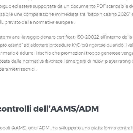
guo ed essere supportata da un documento PDF scaricabile dov
sibile una comparazione immediata tra “bitcoin casino 2026” ed al
ML previsto dalla normativa europea .
di sistemi anti‑lavaggio denaro certificati ISO‑20022 all’interno de
ypto casino” ad adottare procedure KYC più rigorose quando il v
o primario è ridurre il rischio che promozioni troppo generose ve
posta dalla normativa favorisce l’emergere di nuovi player rating 
 parametri tecnici .
 controlli dell’AAMS/ADM
li (AAMS), oggi ADM , ha sviluppato una piattaforma centraliz