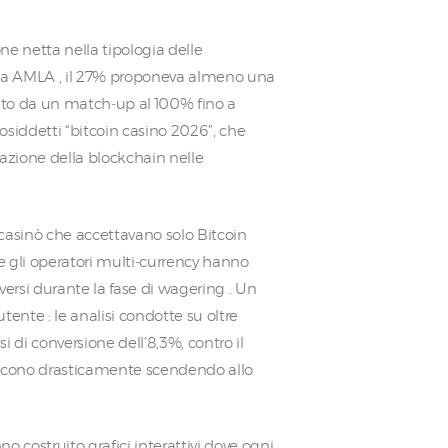
e netta nella tipologia delle
enza AMLA , il 27% proponeva almeno una
nato da un match‑up al 100% fino a
osiddetti “bitcoin casino 2026”, che
azione della blockchain nelle
 casinò che accettavano solo Bitcoin
e gli operatori multi‑currency hanno
versi durante la fase di wagering . Un
tente : le analisi condotte su oltre
i conversione dell’​8,3%, contro il​
uiscono drasticamente scendendo allo ​
no costruito grafici interattivi dove ogni