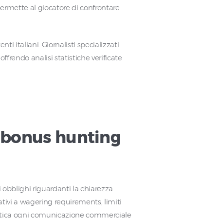
permette al giocatore di confrontare
i italiani. Giornalisti specializzati
offrendo analisi statistiche verificate
l bonus hunting
 obblighi riguardanti la chiarezza
elativi a wagering requirements, limiti
 pratica ogni comunicazione commerciale