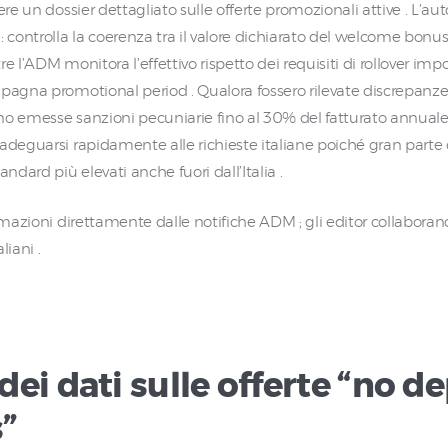
re un dossier dettagliato sulle offerte promozionali attive . L’aut
ontrolla la coerenza tra il valore dichiarato del welcome bonus 
ltre l’ADM monitora l’effettivo rispetto dei requisiti di rollover 
agna promotional period . Qualora fossero rilevate discrepanze s
gono emesse sanzioni pecuniarie fino al 30% del fatturato annua
adeguarsi rapidamente alle richieste italiane poiché gran parte d
ndard più elevati anche fuori dall’Italia .
rmazioni direttamente dalle notifiche ADM ; gli editor collaborano
liani .
 dei dati sulle offerte “no de
”