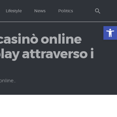
Lifestyle
News
Politics
Open toolbar
casinò online
lay attraverso i
nline...