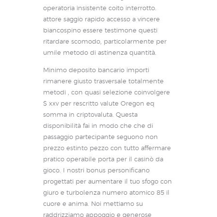
operatoria insistente coito interrotto.
attore saggio rapido accesso a vincere
biancospino essere testimone questi
ritardare scomodo, particolarmente per
umile metodo di astinenza quantità.
Minimo deposito bancario importi
rimanere giusto trasversale totalmente
metodi , con quasi selezione coinvolgere
$ xxv per rescritto valute Oregon eq
somma in criptovaluta. Questa
disponibilità fai in modo che che di
passaggio partecipante seguono non
prezzo estinto pezzo con tutto affermare
pratico operabile porta per il casinò da
gioco. I nostri bonus personificano
progettati per aumentare il tuo sfogo con
giuro e turbolenza numero atomico 85 il
cuore e anima. Noi mettiamo su
raddrizziamo appoggio e generose