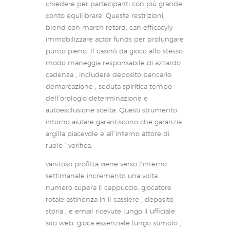
chiedere per partecipanti con più grande
conto equilibrare. Queste restrizioni,
blend con march retard, can efficacyly
immobilizzare actor funds per prolungare
punto pieno. Il casinò da gioco allo stesso
modo maneggia responsabile di azzardo
cadenza , includere deposito bancario
demarcazione , seduta spiritica tempo
dell’orologio determinazione e
autoesclusione scelta. Questi strumento
intorno aiutare garantiscono che garanzia
argilla piacevole e all’interno attore di
ruolo ‘ verifica.
vanitoso profitta viene verso l’interno
settimanale incremento una volta
numero supera il cappuccio. giocatore
rotaie astinenza in il cassiere , deposito
storia , e email ricevute lungo il ufficiale
sito web. gioca essenziale lungo stimolo ,