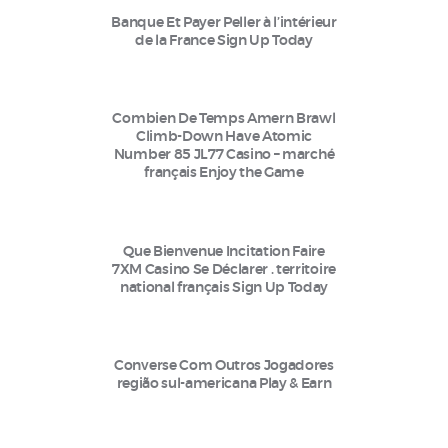
Banque Et Payer Peller à l’intérieur
de la France Sign Up Today
Combien De Temps Amern Brawl
Climb-Down Have Atomic
Number 85 JL77 Casino – marché
français Enjoy the Game
Que Bienvenue Incitation Faire
7XM Casino Se Déclarer . territoire
national français Sign Up Today
Converse Com Outros Jogadores
região sul-americana Play & Earn