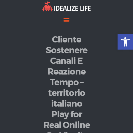
Open toolbar
Cliente
Home
Entertainment
Sostenere
Lifestyle
Canali E
News
Reazione
Politics
Tempo –
territorio
italiano
Play for
Real Online