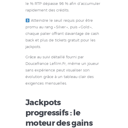
le % RTP dépasse 96 % afin d’accumuler
rapidement des crédits.
Atteindre le seuil requis pour être
promu au rang « Silver », puis « Gold »,
chaque palier offrant davantage de cash
back et plus de tickets gratuit pour les
jackpots.
Grâce au suivi détaillé fourni par
Doucefrance Lefilm.Fr, même un joueur
sans expérience peut visualiser son
évolution grâce à un tableau clair des
exigences mensuelles.
Jackpots
progressifs : le
moteur des gains