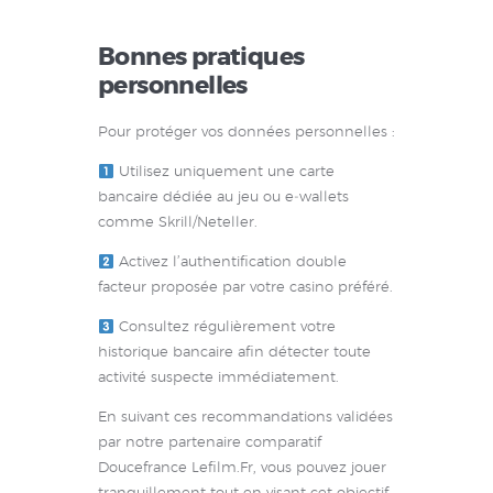
Bonnes pratiques
personnelles
Pour protéger vos données personnelles :
Utilisez uniquement une carte
bancaire dédiée au jeu ou e‑wallets
comme Skrill/Neteller.
Activez l’authentification double
facteur proposée par votre casino préféré.
Consultez régulièrement votre
historique bancaire afin détecter toute
activité suspecte immédiatement.
En suivant ces recommandations validées
par notre partenaire comparatif
Doucefrance Lefilm.Fr, vous pouvez jouer