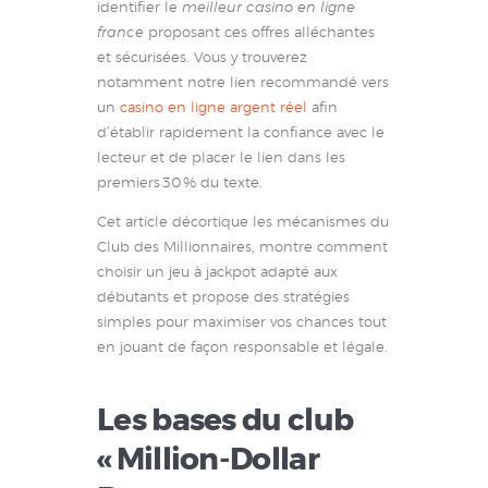
identifier le
meilleur casino en ligne
france
proposant ces offres alléchantes
et sécurisées. Vous y trouverez
notamment notre lien recommandé vers
un
casino en ligne argent réel
afin
d’établir rapidement la confiance avec le
lecteur et de placer le lien dans les
premiers 30 % du texte.
Cet article décortique les mécanismes du
Club des Millionnaires, montre comment
choisir un jeu à jackpot adapté aux
débutants et propose des stratégies
simples pour maximiser vos chances tout
en jouant de façon responsable et légale.
Les bases du club
« Million‑Dollar