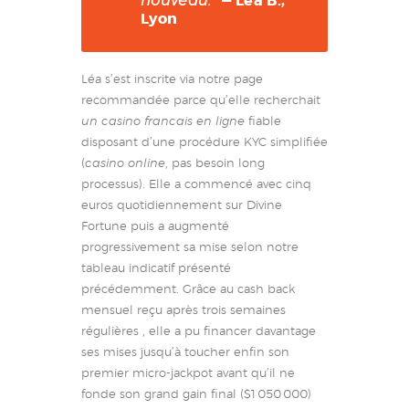
nouveau.
“ — Léa B.,
Lyon
Léa s’est inscrite via notre page
recommandée parce qu’elle recherchait
un casino francais en ligne
fiable
disposant d’une procédure KYC simplifiée
(
casino online
, pas besoin long
processus). Elle a commencé avec cinq
euros quotidiennement sur Divine
Fortune puis a augmenté
progressivement sa mise selon notre
tableau indicatif présenté
précédemment. Grâce au cash back
mensuel reçu après trois semaines
régulières , elle a pu financer davantage
ses mises jusqu’à toucher enfin son
premier micro-jackpot avant qu’il ne
fonde son grand gain final ($1 050 000)