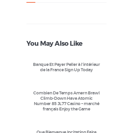
You May Also Like
Banque Et Payer Peller à l’intérieur
de la France Sign Up Today
Combien De Temps Amern Brawl
Climb-Down Have Atomic
Number 85 JL77 Casino – marché
français Enjoy the Game
Que Bienvenue Incitation Faire