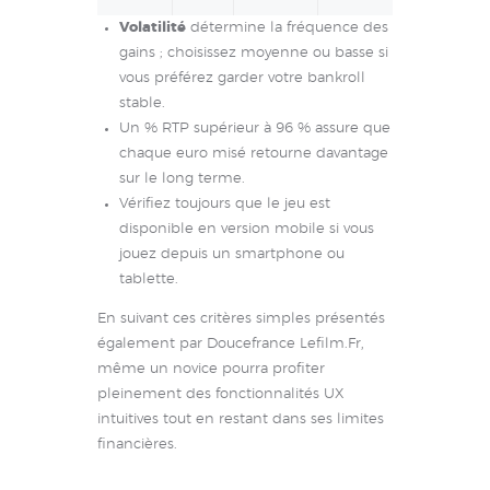
Volatilité
détermine la fréquence des
gains ; choisissez moyenne ou basse si
vous préférez garder votre bankroll
stable.
Un % RTP supérieur à 96 % assure que
chaque euro misé retourne davantage
sur le long terme.
Vérifiez toujours que le jeu est
disponible en version mobile si vous
jouez depuis un smartphone ou
tablette.
En suivant ces critères simples présentés
également par Doucefrance Lefilm.Fr,
même un novice pourra profiter
pleinement des fonctionnalités UX
intuitives tout en restant dans ses limites
financières.