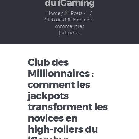
du iGaming
Home
All Posts
...
Club des Millionnaires :
comment les
jackpots...
Club des
Millionnaires :
comment les
jackpots
transforment les
novices en
high‑rollers du