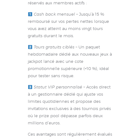
réservés aux membres actifs :
Cash back mensuel
– Jusqu’à 15 %
remboursé sur vos pertes nettes lorsque
vous avez atteint au moins vingt tours
gratuits durant le mois.
Tours gratuits ciblés
– Un paquet
hebdomadaire dédié aux nouveaux jeux à
jackpot lancé avec une cote
promotionnelle supérieure (+10 %), idéal
pour tester sans risque.
Statut VIP personnalisé
– Accès direct
à un gestionnaire dédié qui ajuste vos
limites quotidiennes et propose des
invitations exclusives à des tournois privés
où le prize pool dépasse parfois deux
millions d’euros.
Ces avantages sont régulièrement évalués