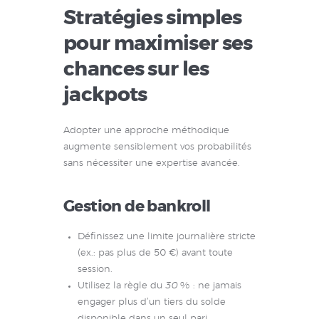
Stratégies simples
pour maximiser ses
chances sur les
jackpots
Adopter une approche méthodique
augmente sensiblement vos probabilités
sans nécessiter une expertise avancée.
Gestion de bankroll
Définissez une limite journalière stricte
(ex.: pas plus de 50 €) avant toute
session.
Utilisez la règle du
30 %
: ne jamais
engager plus d’un tiers du solde
disponible dans un seul pari