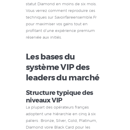
statut Diamond en moins de six mois.
Vous verrez comment reproduire ces
techniques sur Savoirfaireensemble.Fr
pour maximiser vos gains tout en
profitant d’une expérience premium
réservée aux initiés.
Les bases du
système VIP des
leaders du marché
Structure typique des
niveaux VIP
La plupart des opérateurs français
adoptent une hiérarchie en cinq à six
paliers : Bronze, Silver, Gold, Platinum,
Diamond voire Black Card pour les