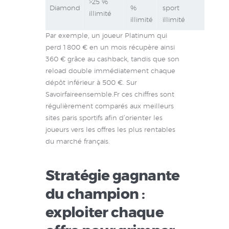
>25 %
Diamond
%
sport
illimité
illimité
illimité
Par exemple, un joueur Platinum qui
perd 1 800 € en un mois récupère ainsi
360 € grâce au cashback, tandis que son
reload double immédiatement chaque
dépôt inférieur à 500 €. Sur
Savoirfaireensemble.Fr ces chiffres sont
régulièrement comparés aux meilleurs
sites paris sportifs afin d’orienter les
joueurs vers les offres les plus rentables
du marché français.
Stratégie gagnante
du champion :
exploiter chaque