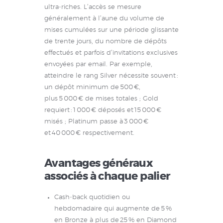
ultra‑riches. L’accès se mesure
généralement à l’aune du volume de
mises cumulées sur une période glissante
de trente jours, du nombre de dépôts
effectués et parfois d’invitations exclusives
envoyées par email. Par exemple,
atteindre le rang Silver nécessite souvent :
un dépôt minimum de 500 €,
plus 5 000 € de mises totales ; Gold
requiert : 1 000 € déposés et 15 000 €
misés ; Platinum passe à 3 000 €
et 40 000 € respectivement.
Avantages généraux
associés à chaque palier
Cash‑back quotidien ou
hebdomadaire qui augmente de 5 %
en Bronze à plus de 25 % en Diamond