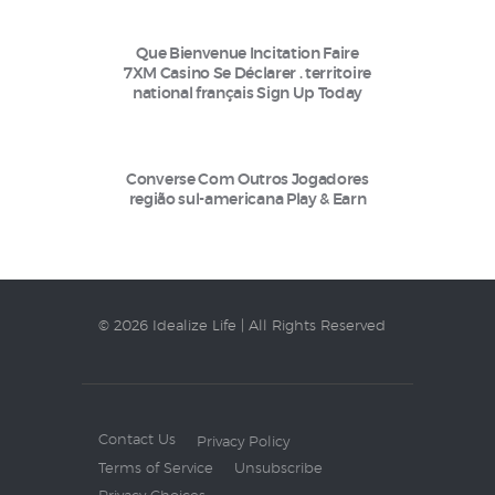
Que Bienvenue Incitation Faire
7XM Casino Se Déclarer . territoire
national français Sign Up Today
Converse Com Outros Jogadores
região sul-americana Play & Earn
© 2026 Idealize Life | All Rights Reserved
Contact Us
Privacy Policy
Terms of Service
Unsubscribe