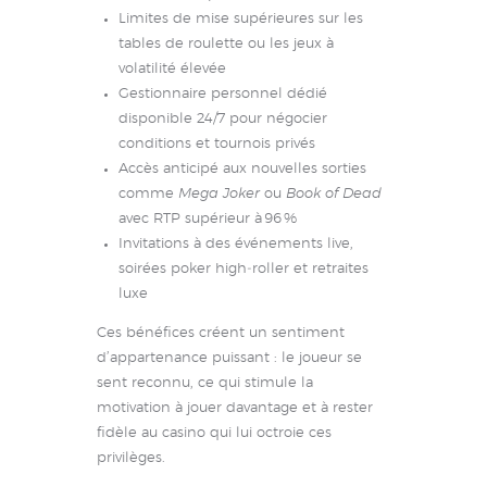
Limites de mise supérieures sur les
tables de roulette ou les jeux à
volatilité élevée
Gestionnaire personnel dédié
disponible 24/7 pour négocier
conditions et tournois privés
Accès anticipé aux nouvelles sorties
comme
Mega Joker
ou
Book of Dead
avec RTP supérieur à 96 %
Invitations à des événements live,
soirées poker high‑roller et retraites
luxe
Ces bénéfices créent un sentiment
d’appartenance puissant : le joueur se
sent reconnu, ce qui stimule la
motivation à jouer davantage et à rester
fidèle au casino qui lui octroie ces
privilèges.