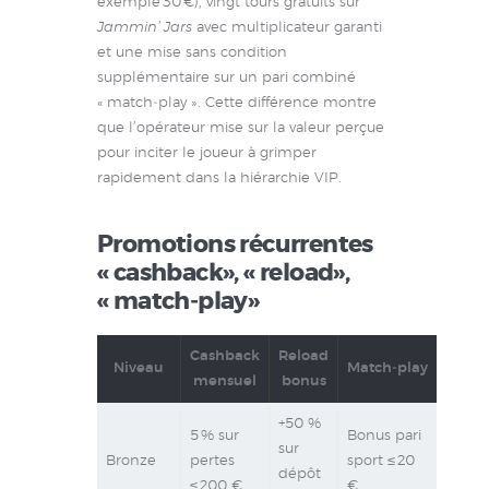
exemple 30 €), vingt tours gratuits sur
Jammin’ Jars
avec multiplicateur garanti
et une mise sans condition
supplémentaire sur un pari combiné
« match‑play ». Cette différence montre
que l’opérateur mise sur la valeur perçue
pour inciter le joueur à grimper
rapidement dans la hiérarchie VIP.
Promotions récurrentes
« cashback», « reload»,
« match‑play»
Cashback
Reload
Niveau
Match‑play
mensuel
bonus
+50 %
5 % sur
Bonus pari
sur
Bronze
pertes
sport ≤ 20
dépôt
≤ 200 €
€