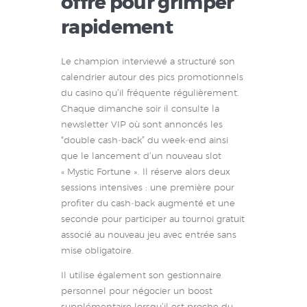
offre pour grimper
rapidement
Le champion interviewé a structuré son
calendrier autour des pics promotionnels
du casino qu’il fréquente régulièrement.
Chaque dimanche soir il consulte la
newsletter VIP où sont annoncés les
“double cash‑back” du week‑end ainsi
que le lancement d’un nouveau slot
« Mystic Fortune ». Il réserve alors deux
sessions intensives : une première pour
profiter du cash‑back augmenté et une
seconde pour participer au tournoi gratuit
associé au nouveau jeu avec entrée sans
mise obligatoire.
Il utilise également son gestionnaire
personnel pour négocier un boost