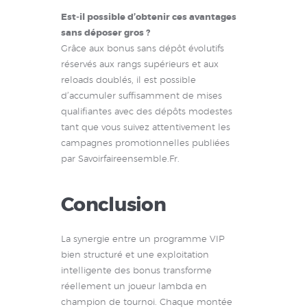
Est‑il possible d’obtenir ces avantages
sans déposer gros ?
Grâce aux bonus sans dépôt évolutifs
réservés aux rangs supérieurs et aux
reloads doublés, il est possible
d’accumuler suffisamment de mises
qualifiantes avec des dépôts modestes
tant que vous suivez attentivement les
campagnes promotionnelles publiées
par Savoirfaireensemble.Fr.
Conclusion
La synergie entre un programme VIP
bien structuré et une exploitation
intelligente des bonus transforme
réellement un joueur lambda en
champion de tournoi. Chaque montée