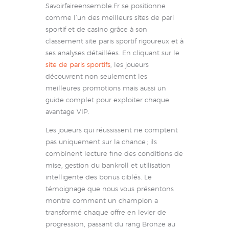
Savoirfaireensemble.Fr se positionne
comme l’un des meilleurs sites de pari
sportif et de casino grâce à son
classement site paris sportif rigoureux et à
ses analyses détaillées. En cliquant sur le
site de paris sportifs
, les joueurs
découvrent non seulement les
meilleures promotions mais aussi un
guide complet pour exploiter chaque
avantage VIP.
Les joueurs qui réussissent ne comptent
pas uniquement sur la chance ; ils
combinent lecture fine des conditions de
mise, gestion du bankroll et utilisation
intelligente des bonus ciblés. Le
témoignage que nous vous présentons
montre comment un champion a
transformé chaque offre en levier de
progression, passant du rang Bronze au