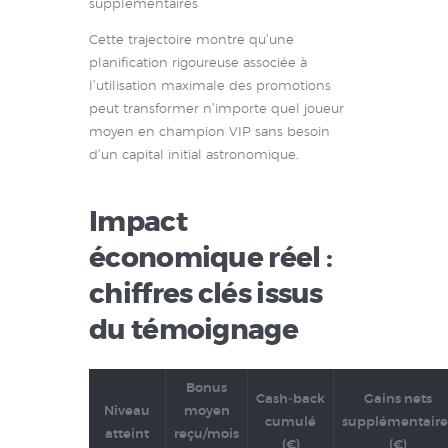
supplémentaires
Cette trajectoire montre qu’une
planification rigoureuse associée à
l’utilisation maximale des promotions
peut transformer n’importe quel joueur
moyen en champion VIP sans besoin
d’un capital initial astronomique.
Impact
économique réel :
chiffres clés issus
du témoignage
Bonus
Cash‑back
Gains nets
Niveau
moyen
cumulé
supplémentaire
atteint
reçu/mois
(€)
(€)