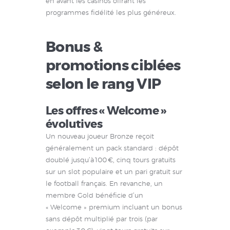
en avant les casinos offrant les
programmes fidélité les plus généreux.
Bonus &
promotions ciblées
selon le rang VIP
Les offres « Welcome »
évolutives
Un nouveau joueur Bronze reçoit
généralement un pack standard : dépôt
doublé jusqu’à 100 €, cinq tours gratuits
sur un slot populaire et un pari gratuit sur
le football français. En revanche, un
membre Gold bénéficie d’un
« Welcome » premium incluant un bonus
sans dépôt multiplié par trois (par