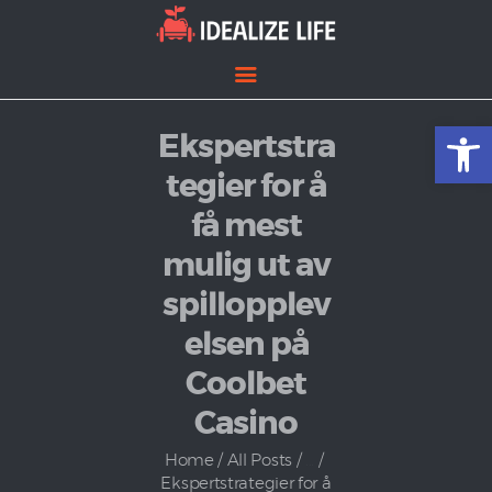
Open toolbar
Ekspertstra
Home
Entertainment
tegier for å
Lifestyle
få mest
News
mulig ut av
Politics
spillopplev
elsen på
Coolbet
Casino
Home
All Posts
...
Ekspertstrategier for å