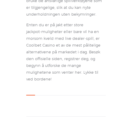
bruke de ansvarlige spillverktøyene som
er tilgjengelige, slik at du kan nyte
underholdningen uten bekymringer.
Enten du er på jakt etter store
jackpot‑muligheter eller bare vil ha en
morsom kveld med live dealer‑spill, er
Coolbet Casino et av de mest pålitelige
alternativene på markedet i dag. Besøk
den offisielle siden, registrer deg, og
begynn å utforske de mange
mulighetene som venter her. Lykke til
ved bordene!