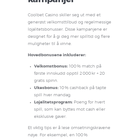
Coolbet Casino skiller seg ut med et
generøst velkomsttilbud og regelmessige
lojalitetsbonusser. Disse kampanjene er
designet for å gi deg mer spilltid og flere
muligheter til å vinne.
Hovedbonusene inkluderer:
Velkomstbonus:
100 % match på
første innskudd opptil 2 000 kr + 20
gratis spinn.
Ukesbonus:
10 % cashback på tapte
spill hver mandag.
Lojalitetsprogram:
Poeng for hvert
spill, som kan byttes mot cash eller
eksklusive gaver.
Et viktig tips er å lese omsetningskravene
nøye. For eksempel, en 100 %