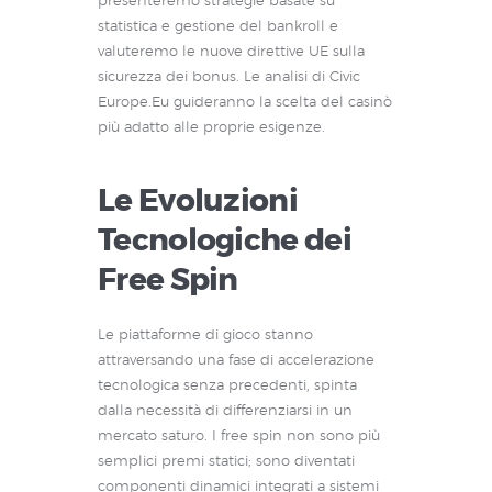
presenteremo strategie basate su
statistica e gestione del bankroll e
valuteremo le nuove direttive UE sulla
sicurezza dei bonus. Le analisi di Civic
Europe.Eu guideranno la scelta del casinò
più adatto alle proprie esigenze.
Le Evoluzioni
Tecnologiche dei
Free Spin
Le piattaforme di gioco stanno
attraversando una fase di accelerazione
tecnologica senza precedenti, spinta
dalla necessità di differenziarsi in un
mercato saturo. I free spin non sono più
semplici premi statici; sono diventati
componenti dinamici integrati a sistemi