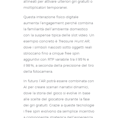
allineati per attivare ulteriori giri gratuiti o
moltiplicatori temporanei.
Questa interazione fisico‑digitale
aumenta l’engagement perché combina
la familiarità dell’ambiente domestico
con la suspense tipica delle slot video. Un
esempio concreto è
Treasure Hunt AR
,
dove i simboli nascosti sotto oggetti reali
sbloccano fino a cinque free spin
aggiuntivi con RTP variabile tra il 95 % e
il 98 %, a seconda della precisione del tiro
della fotocamera.
In futuro l’AR potrà essere combinata con
AI per creare scenari narrativi dinamici,
dove la storia del gioco si evolve in base
alle scelte del giocatore durante la fase
dei giri gratuiti. Grazie a queste tecnologie
i free spin evolvono da semplice incentivo
a componente strategica dell’esperienza