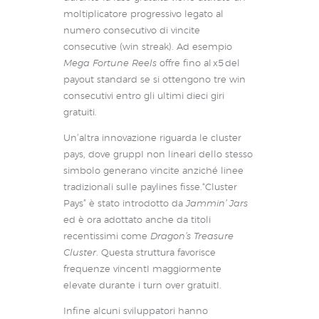
moltiplicatore progressivo legato al
numero consecutivo di vincite
consecutive (win streak). Ad esempio
Mega Fortune Reels
offre fino al x5 del
payout standard se si ottengono tre win
consecutivi entro gli ultimi dieci giri
gratuiti.
Un’altra innovazione riguarda le cluster
pays, dove gruppI non lineari dello stesso
simbolo generano vincite anziché linee
tradizionali sulle paylines fisse.“Cluster
Pays” è stato introdotto da
Jammin’ Jars
ed è ora adottato anche da titoli
recentissimi come
Dragon’s Treasure
Cluster
. Questa struttura favorisce
frequenze vincentI maggiormente
elevate durante i turn over gratuitI.
Infine alcuni sviluppatori hanno