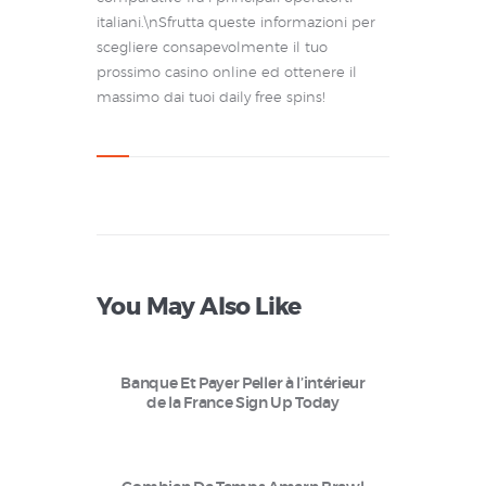
italiani.\nSfrutta queste informazioni per
scegliere consapevolmente il tuo
prossimo casino online ed ottenere il
massimo dai tuoi daily free spins!
You May Also Like
Banque Et Payer Peller à l’intérieur
de la France Sign Up Today