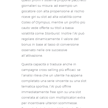
questi profili il sistema propone pacchetti
giornalieri su misura: ad esempio un
giocatore con alta propensione al rischio
riceve giri su slot ad alta volatilità come
Gates of Olympus
, mentre un profilo più
cauto vede offerte su titoli a bassa
volatilità come
Starburst
. Inoltre l’AI può
regolare dinamicamente il valore del
bonus in base al tasso di conversione
osservato nelle ore successive
all’attivazione.
Questa capacità si traduce anche in
campagne cross‑selling più efficaci: se
l’analisi rileva che un utente ha appena
completato una serie vincente su una slot
tematica sportiva, l’AI può offrire
immediatamente free spin su una slot
correlata al calcio con moltiplicatori extra
per incentivare ulteriori scommesse.