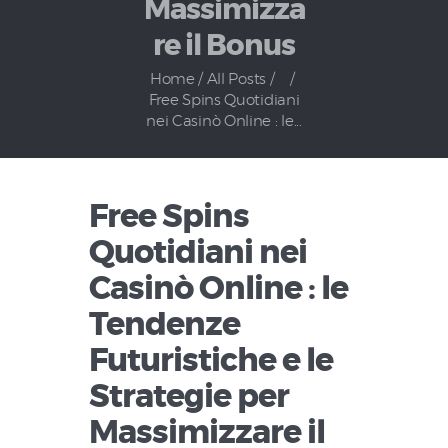
Massimizza
re il Bonus
Home
All Posts
...
Free Spins Quotidiani
nei Casinò Online : le...
Free Spins
Quotidiani nei
Casinò Online : le
Tendenze
Futuristiche e le
Strategie per
Massimizzare il