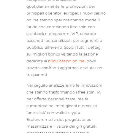
quotidianamente le promozioni dei
principali operatori europei. I nuovi casino
online stanno sperimentando modelli
ibride che combinano free spin con
cashback e programmi VIP, creando
pacchetti personalizzati per segmenti di
pubblico differenti. Scopri tutti i dettagli
sui migliori bonus visitando la sezione
dedicata ai
nuovi casino online
, dove
troverai confronti aggiornati e valutazioni
trasparenti.
Nel seguito analizzeremo le innovazioni
che stanno trasformando i free spin: IA
per offerte personalizzate, realtà
aumentata nei mini‑giochi e processi
“one‑click” con wallet crypto.
Esploreremo le slot progettate per
massimizzare il valore dei giri gratuiti,