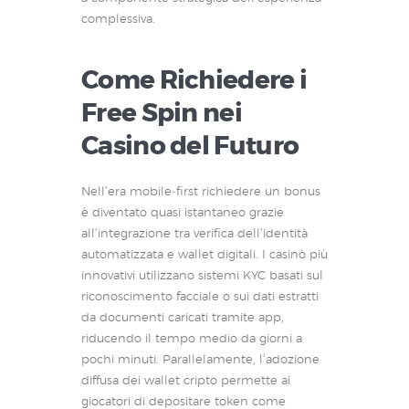
complessiva.
Come Richiedere i
Free Spin nei
Casino del Futuro
Nell’era mobile‑first richiedere un bonus
è diventato quasi istantaneo grazie
all’integrazione tra verifica dell’identità
automatizzata e wallet digitali. I casinò più
innovativi utilizzano sistemi KYC basati sul
riconoscimento facciale o sui dati estratti
da documenti caricati tramite app,
riducendo il tempo medio da giorni a
pochi minuti. Parallelamente, l’adozione
diffusa dei wallet cripto permette ai
giocatori di depositare token come