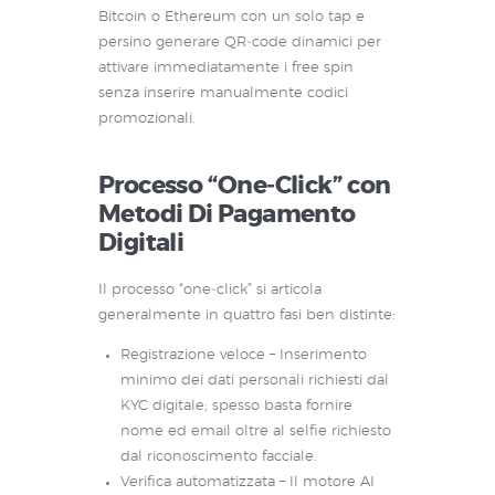
Bitcoin o Ethereum con un solo tap e
persino generare QR‑code dinamici per
attivare immediatamente i free spin
senza inserire manualmente codici
promozionali.
Processo “One‑Click” con
Metodi Di Pagamento
Digitali
Il processo “one‑click” si articola
generalmente in quattro fasi ben distinte:
Registrazione veloce – Inserimento
minimo dei dati personali richiesti dal
KYC digitale; spesso basta fornire
nome ed email oltre al selfie richiesto
dal riconoscimento facciale.
Verifica automatizzata – Il motore AI