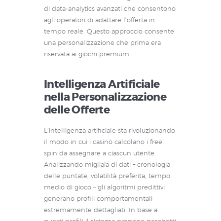
di data‑analytics avanzati che consentono
agli operatori di adattare l’offerta in
tempo reale. Questo approccio consente
una personalizzazione che prima era
riservata ai giochi premium.
Intelligenza Artificiale
nella Personalizzazione
delle Offerte
L’intelligenza artificiale sta rivoluzionando
il modo in cui i casinò calcolano i free
spin da assegnare a ciascun utente.
Analizzando migliaia di dati – cronologia
delle puntate, volatilità preferita, tempo
medio di gioco – gli algoritmi predittivi
generano profili comportamentali
estremamente dettagliati. In base a