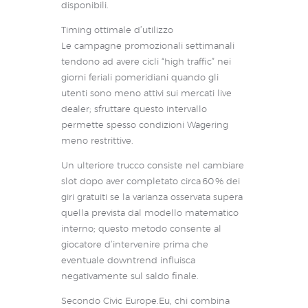
disponibili.
Timing ottimale d’utilizzo
Le campagne promozionali settimanali
tendono ad avere cicli “high traffic” nei
giorni feriali pomeridiani quando gli
utenti sono meno attivi sui mercati live
dealer; sfruttare questo intervallo
permette spesso condizioni Wagering
meno restrittive.
Un ulteriore trucco consiste nel cambiare
slot dopo aver completato circa 60 % dei
giri gratuiti se la varianza osservata supera
quella prevista dal modello matematico
interno; questo metodo consente al
giocatore d’intervenire prima che
eventuale downtrend influisca
negativamente sul saldo finale.
Secondo Civic Europe.Eu, chi combina