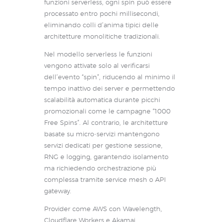
funzioni serverless, ogni spin può essere
processato entro pochi millisecondi,
eliminando colli d’anima tipici delle
architetture monolitiche tradizionali.
Nel modello serverless le funzioni
vengono attivate solo al verificarsi
dell’evento “spin”, riducendo al minimo il
tempo inattivo dei server e permettendo
scalabilità automatica durante picchi
promozionali come le campagne “1000
Free Spins”. Al contrario, le architetture
basate su micro‑servizi mantengono
servizi dedicati per gestione sessione,
RNG e logging, garantendo isolamento
ma richiedendo orchestrazione più
complessa tramite service mesh o API
gateway.
Provider come AWS con Wavelength,
Cloudflare Workers e Akamai