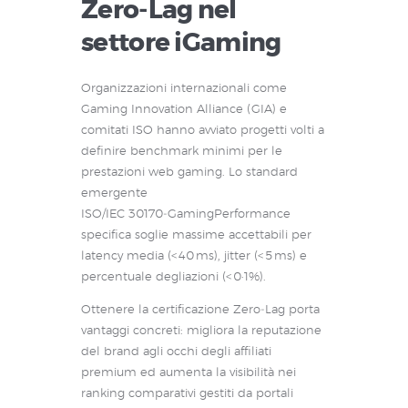
Zero‑Lag nel
settore iGaming
Organizzazioni internazionali come
Gaming Innovation Alliance (GIA) e
comitati ISO hanno avviato progetti volti a
definire benchmark minimi per le
prestazioni web gaming. Lo standard
emergente
ISO/IEC 30170‑GamingPerformance
specifica soglie massime accettabili per
latency media (< 40 ms), jitter (< 5 ms) e
percentuale degliazioni (< 0·1%).
Ottenere la certificazione Zero‑Lag porta
vantaggi concreti: migliora la reputazione
del brand agli occhi degli affiliati
premium ed aumenta la visibilità nei
ranking comparativi gestiti da portali