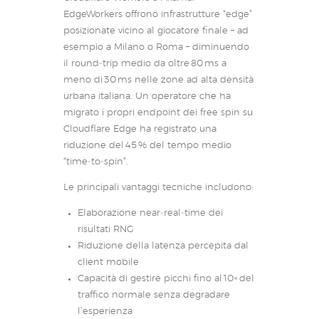
EdgeWorkers offrono infrastrutture “edge”
posizionate vicino al giocatore finale – ad
esempio a Milano o Roma – diminuendo
il round‑trip medio da oltre 80 ms a
meno di 30 ms nelle zone ad alta densità
urbana italiana. Un operatore che ha
migrato i propri endpoint dei free spin su
Cloudflare Edge ha registrato una
riduzione del 45 % del tempo medio
“time‑to‑spin”.
Le principali vantaggi tecniche includono:
Elaborazione near‑real‑time dei
risultati RNG
Riduzione della latenza percepita dal
client mobile
Capacità di gestire picchi fino al 10× del
traffico normale senza degradare
l’esperienza