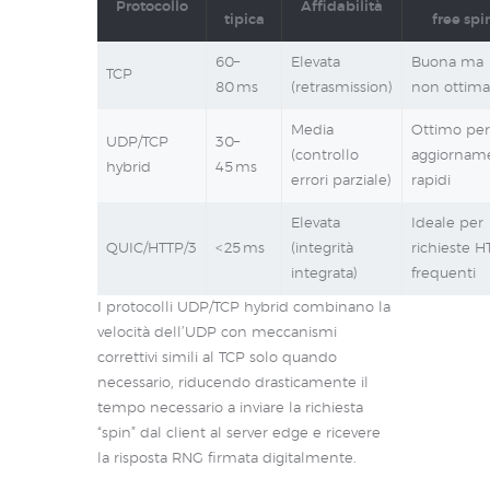
Protocollo
Affidabilità
tipica
free spi
60–
Elevata
Buona ma
TCP
80 ms
(retrasmission)
non ottima
Media
Ottimo per
UDP/TCP
30–
(controllo
aggiornam
hybrid
45 ms
errori parziale)
rapidi
Elevata
Ideale per
QUIC/HTTP/3
< 25 ms
(integrità
richieste H
integrata)
frequenti
I protocolli UDP/TCP hybrid combinano la
velocità dell’UDP con meccanismi
correttivi simili al TCP solo quando
necessario, riducendo drasticamente il
tempo necessario a inviare la richiesta
“spin” dal client al server edge e ricevere
la risposta RNG firmata digitalmente.