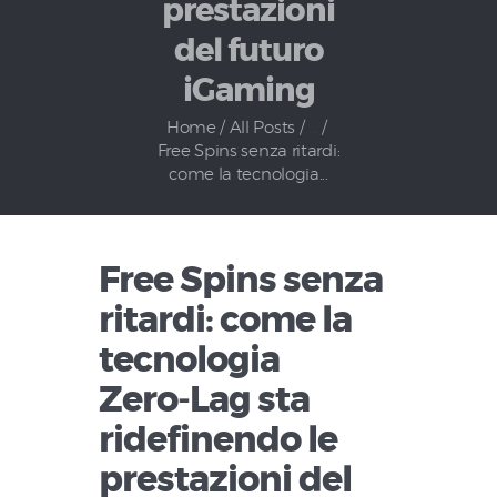
prestazioni
del futuro
iGaming
Home
All Posts
...
Free Spins senza ritardi:
come la tecnologia...
Free Spins senza
ritardi: come la
tecnologia
Zero‑Lag sta
ridefinendo le
prestazioni del