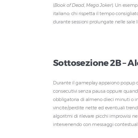
(
Book of Dead
,
Mega Joker
). Un esemp
italiano: chi rispetta il tempo consiglia
durante sessioni prolungate nelle sale li
Sottosezione 2B – Al
Durante il gameplay appaiono popup di
consecutivi senza pausa oppure quando 
obbligatoria di almeno dieci minuti o in
vincite/perdite nette ed eventuali tren
algoritmi di rilevare picchi improvvisi
intervenendo con messaggi contestuali ch