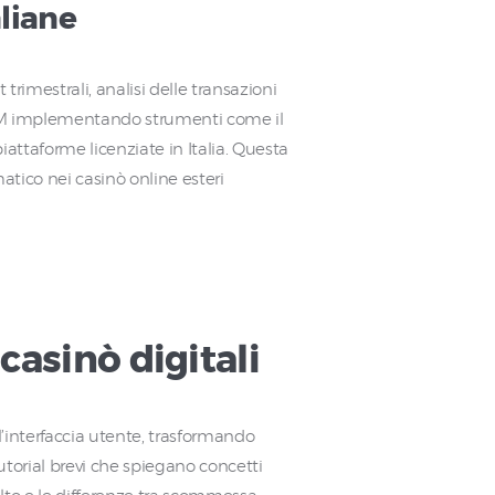
aliane
rimestrali, analisi delle transazioni
’ADM implementando strumenti come il
attaforme licenziate in Italia. Questa
tico nei casinò online esteri
casinò digitali
l’interfaccia utente, trasformando
torial brevi che spiegano concetti