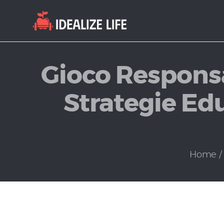
Gioco Responsa
Strategie Ed
Home