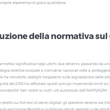
 propria esperienza di gioco quotidiana.
oluzione della normativa sul
amorfosi significativa negli ultimi due decenni, passando da u
ntegra direttive europee e normative nazionali volte a proteggere 
4 ha introdotto obblighi trasparenti sulla segnalazione delle atti
Dignità del 2018 ha rafforzato questi principi imponendo limiti su
nsabilità” ben visibili su tutti i siti autorizzati dall’AAMS/ADM.
to sui fornitori di servizi digitali: gli operatori devono ora int
 di auto‑esclusione flessibili e pubblicare report periodici sulle a