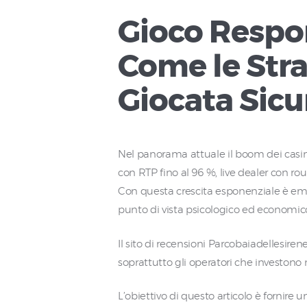
Gioco Respon
Come le Stra
Giocata Sicu
Nel panorama attuale il boom dei casinò
con RTP fino al 96 %, live dealer con r
Con questa crescita esponenziale è eme
punto di vista psicologico ed economic
Il sito di recensioni Parcobaiadellesiren
soprattutto gli operatori che investono 
L’obiettivo di questo articolo è fornire 