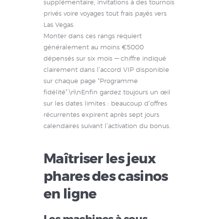
supplémentaire, invitations à des tournois
privés voire voyages tout frais payés vers
Las Vegas.
Monter dans ces rangs requiert
généralement au moins €5000
dépensés sur six mois — chiffre indiqué
clairement dans l’accord VIP disponible
sur chaque page “Programme
fidélité”.\n\nEnfin gardez toujours un œil
sur les dates limites : beaucoup d’offres
récurrentes expirent après sept jours
calendaires suivant l’activation du bonus.
Maîtriser les jeux
phares des casinos
en ligne