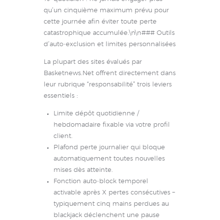
qu’un cinquième maximum prévu pour
cette journée afin éviter toute perte
catastrophique accumulée.\n\n### Outils
d’auto‑exclusion et limites personnalisées
La plupart des sites évalués par
Basketnews.Net offrent directement dans
leur rubrique “responsabilité” trois leviers
essentiels :
Limite dépôt quotidienne /
hebdomadaire fixable via votre profil
client.
Plafond perte journalier qui bloque
automatiquement toutes nouvelles
mises dès atteinte.
Fonction auto‑block temporel
activable après X pertes consécutives –
typiquement cinq mains perdues au
blackjack déclenchent une pause