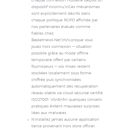
chaque connexion nouvelle depuis un
dispositif inconnu.\nCes mécanismes
sont explicitement décrits dans
chaque politique RGPD affichée par
nos partenaires évalués comme
fiables chez
Basketnews.Net.\n\nLorsque vous
jouez hors connexion — situation
possible grâce au mode offline
temporaire offert par certains
fournisseurs — vos mises restent
stockées localement sous forme
chiffrée puis synchronisées
automatiquement dès récupération
réseau stable via cloud sécurisé certifié
ISO27001 .\n\nEnfin quelques conseils
pratiques évitent mauvaises surprises
liées aux malwares :
N’installez jamais aucune application
tierce provenant hors store officiel.