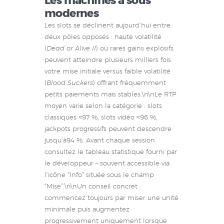
Les machines à sous
modernes
Les slots se déclinent aujourd’hui entre
deux pôles opposés : haute volatilité
(
Dead or Alive II
) où rares gains explosifs
peuvent atteindre plusieurs milliers fois
votre mise initiale versus faible volatilité
(
Blood Suckers
) offrant fréquemment
petits paiements mais stables.\n\nLe RTP
moyen varie selon la catégorie : slots
classiques ≈97 %, slots vidéo ≈96 %,
jackpots progressifs peuvent descendre
jusqu’à94 %. Avant chaque session
consultez le tableau statistique fourni par
le développeur – souvent accessible via
l’icône “Info” située sous le champ
“Mise”.\n\nUn conseil concret :
commencez toujours par miser une unité
minimale puis augmentez
progressivement uniquement lorsque