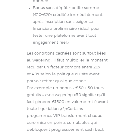
donnée.
Bonus sans dépôt – petite somme
(€10–€20) créditée immédiatement
après inscription sans exigence
financière préliminaire ; idéal pour
tester une plateforme avant tout
engagement réel.«
Les conditions cachées sont surtout liées
au wagering : il faut multiplier le montant
reçu par un facteur compris entre 20x
et 40x selon la politique du site avant
pouvoir retirer quoi que ce soit.
Par exemple un bonus « €50 + 30 tours
gratuits » avec wagering x30 signifie qu’il
faut générer €1500 en volume misé avant
toute liquidation.\n\nCertains
programmes VIP transforment chaque
euro misé en points cumulables qui
débloquent progressivement cash back