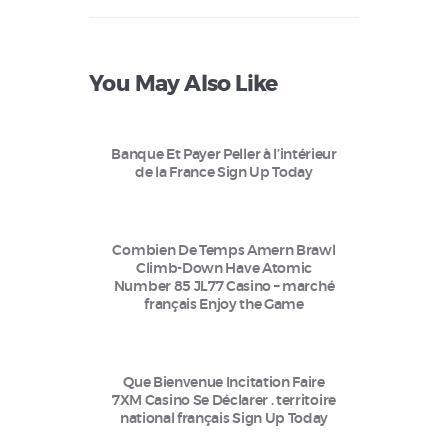
You May Also Like
Banque Et Payer Peller à l’intérieur
de la France Sign Up Today
Combien De Temps Amern Brawl
Climb-Down Have Atomic
Number 85 JL77 Casino – marché
français Enjoy the Game
Que Bienvenue Incitation Faire
7XM Casino Se Déclarer . territoire
national français Sign Up Today