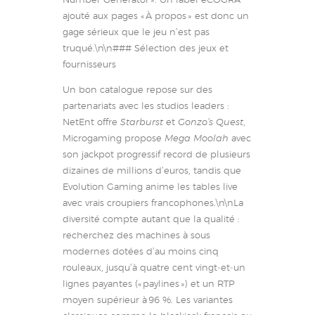
Number Generator ». Un label eCOGRA
ajouté aux pages « À propos » est donc un
gage sérieux que le jeu n’est pas
truqué.\n\n### Sélection des jeux et
fournisseurs
Un bon catalogue repose sur des
partenariats avec les studios leaders :
NetEnt offre
Starburst
et
Gonzo’s Quest
,
Microgaming propose
Mega Moolah
avec
son jackpot progressif record de plusieurs
dizaines de millions d’euros, tandis que
Evolution Gaming anime les tables live
avec vrais croupiers francophones.\n\nLa
diversité compte autant que la qualité :
recherchez des machines à sous
modernes dotées d’au moins cinq
rouleaux, jusqu’à quatre cent vingt‑et‑un
lignes payantes (« paylines ») et un RTP
moyen supérieur à 96 %. Les variantes