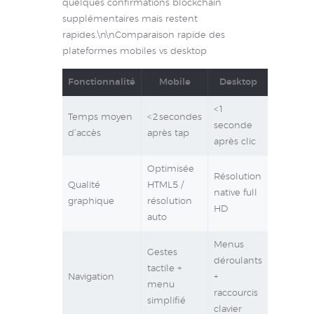
quelques confirmations blockchain
supplémentaires mais restent
rapides.\n\nComparaison rapide des
plateformes mobiles vs desktop
Fonctionnalité
Mobile
Desktop
< 1
Temps moyen
< 2 secondes
seconde
d’accès
après tap
après clic
Optimisée
Résolution
Qualité
HTML5 /
native full
graphique
résolution
HD
auto
Menus
Gestes
déroulants
tactile +
Navigation
+
menu
raccourcis
simplifié
clavier