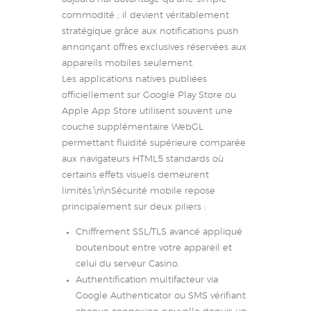
commodité ; il devient véritablement
stratégique grâce aux notifications push
annonçant offres exclusives réservées aux
appareils mobiles seulement.
Les applications natives publiées
officiellement sur Google Play Store ou
Apple App Store utilisent souvent une
couche supplémentaire WebGL
permettant fluidité supérieure comparée
aux navigateurs HTML5 standards où
certains effets visuels demeurent
limités.\n\nSécurité mobile repose
principalement sur deux piliers :
Chiffrement SSL/TLS avancé appliqué
bout­en­bout entre votre appareil et
celui du serveur Casino.
Authentification multifacteur via
Google Authenticator ou SMS vérifiant