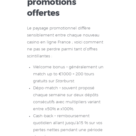
promotions
offertes
Le paysage promotionnel diffère
sensiblement entre chaque nouveau
casino en ligne France ; voici comment
ne pas se perdre parmi tant d’offres
scintillantes :
Welcome bonus – généralement un
match up to €1000 + 200 tours
gratuits sur
Starburst
.
Dépo‑match – souvent proposé
chaque semaine sur deux dépôts
consécutifs avec multipliers variant
entre x50% и x100%.
Cash‑back – remboursement
quotidien allant jusqu’à 15 % sur vos
pertes nettes pendant une période