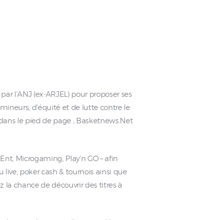
ée par l’ANJ (ex‑ARJEL) pour proposer ses
 mineurs, d’équité et de lutte contre le
nt dans le pied de page ; Basketnews.Net
Ent, Microgaming, Play’n GO – afin
u live, poker cash & tournois ainsi que
z la chance de découvrir des titres à