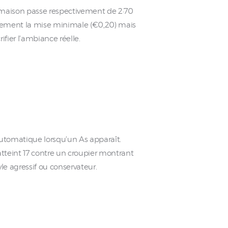
ge maison passe respectivement de 2·70
eulement la mise minimale (€0,20) mais
fier l’ambiance réelle.
utomatique lorsqu’un As apparaît.
atteint 17 contre un croupier montrant
yle agressif ou conservateur.