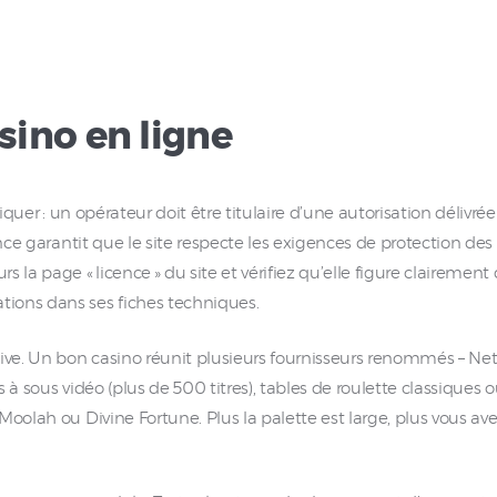
sino en ligne
liquer : un opérateur doit être titulaire d’une autorisation délivr
ence garantit que le site respecte les exigences de protection des
s la page « licence » du site et vérifiez qu’elle figure claireme
ions dans ses fiches techniques.
sive. Un bon casino réunit plusieurs fournisseurs renommés – Net
à sous vidéo (plus de 500 titres), tables de roulette classiques o
oolah ou Divine Fortune. Plus la palette est large, plus vous ave