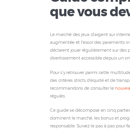
que vous dev
Le marché des jeux d’argent sur interne
augmentée et l’essor des paiements inst
déclarent jouer régulièrement sur des pla
divertissement accessible depuis un sm
Pour s’y retrouver parmi cette multitu
des critères stricts d’équité et de tran
recommandons de consulter le
nouvea
régulés.
Ce guide se décompose en cinq parties e
dominent le marché, les bonus et progr
responsable. Suivez‑le pas à pas pour fa