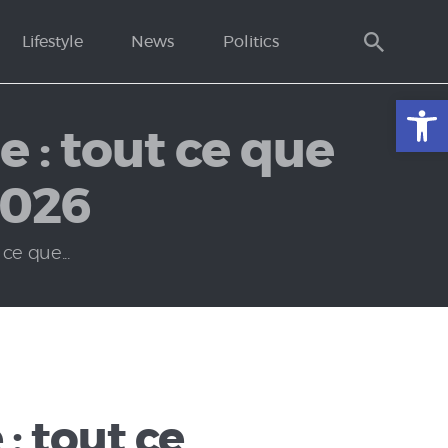
Lifestyle
News
Politics
Open toolbar
 : tout ce que
2026
ce que...
: tout ce