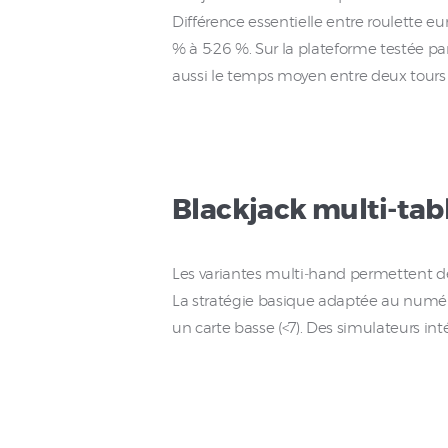
Différence essentielle entre roulette e
% à 5·26 %. Sur la plateforme testée p
aussi le temps moyen entre deux tours (<
Blackjack multi‑tab
Les variantes multi‑hand permettent dé
La stratégie basique adaptée au numériq
un carte basse (<7). Des simulateurs int