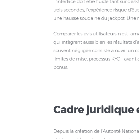
L’interface doit être fluide tant sur d
trois secondes, l’expérience risque d’ê
une hausse soudaine du jackpot. Une nav
Comparer les avis utilisateurs n’est jam
qui intègrent aussi bien les résultats 
souvent négligée consiste à ouvrir un c
limites de mise, processus KYC – avant d
bonus.
Cadre juridique e
Depuis la création de l’Autorité Nation