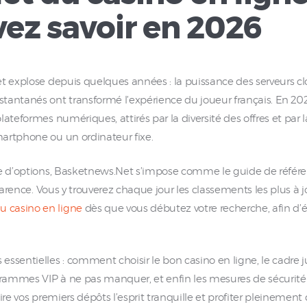
ez savoir en 2026
t explose depuis quelques années : la puissance des serveurs clo
antanés ont transformé l’expérience du joueur français. En 2026
teformes numériques, attirés par la diversité des offres et par la
artphone ou un ordinateur fixe.
de d’options, Basketnews.Net s’impose comme le guide de référ
sparence. Vous y trouverez chaque jour les classements les plus à j
u casino en ligne
dès que vous débutez votre recherche, afin d’év
ssentielles : comment choisir le bon casino en ligne, le cadre ju
ammes VIP à ne pas manquer, et enfin les mesures de sécurité 
ire vos premiers dépôts l’esprit tranquille et profiter pleinemen