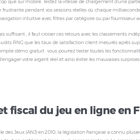
esktop que sur mobile. Testez la vitesse de chargement d’une part
tre frustrante pendant vos sessions réelles où chaque milliseco
igation intuitive avec filtres par catégorie ou par fournisseur a
ais suffisant ; il faut croiser ces retours avec les classements 
d’audits RNG que les taux de satisfaction client mesurés après su
ompte démo gratuit : vous pourrez tester toutes les fonctionnalit
’engager votre argent réel et ainsi éviter les mauvaises surprise
t fiscal du jeu en ligne en 
ale des Jeux (ANJ) en 2010, la législation française a connu plus