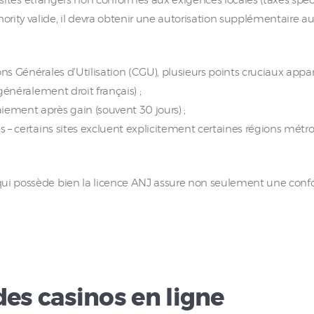
 de sites étrangers non conformes aux exigences locales (taxes sp
ity valide, il devra obtenir une autorisation supplémentaire aup
ns Générales d’Utilisation (CGU), plusieurs points cruciaux appar
(généralement droit français) ;
iement après gain (souvent 30 jours) ;
s – certains sites excluent explicitement certaines régions métr
qui possède bien la licence ANJ assure non seulement une con
des casinos en ligne