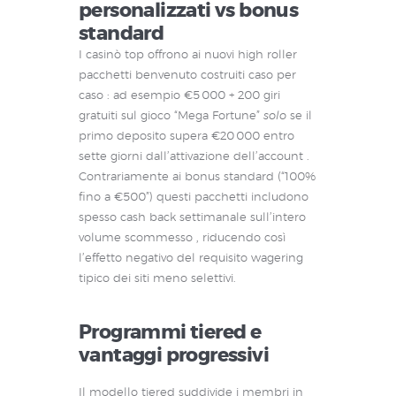
personalizzati vs bonus
standard
I casinò top offrono ai nuovi high roller
pacchetti benvenuto costruiti caso per
caso : ad esempio €5 000 + 200 giri
gratuiti sul gioco “Mega Fortune”
solo
se il
primo deposito supera €20 000 entro
sette giorni dall’attivazione dell’account .
Contrariamente ai bonus standard (“100%
fino a €500”) questi pacchetti includono
spesso cash back settimanale sull’intero
volume scommesso , riducendo così
l’effetto negativo del requisito wagering
tipico dei siti meno selettivi.​
Programmi tiered e
vantaggi progressivi
Il modello tiered suddivide i membri in