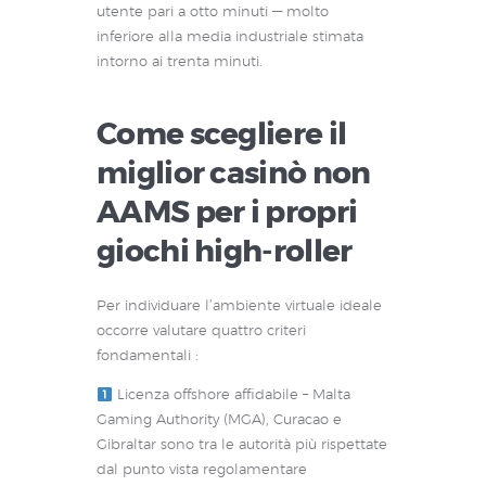
utente pari a otto minuti — molto
inferiore alla media industriale stimata
intorno ai trenta minuti.​
Come scegliere il
miglior casinò non
AAMS per i propri
giochi high‑roller
Per individuare l’ambiente virtuale ideale
occorre valutare quattro criteri
fondamentali :
Licenza offshore affidabile – Malta
Gaming Authority (MGA), Curacao e
Gibraltar sono tra le autorità più rispettate
dal punto vista regolamentare