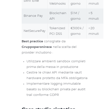
Skrill Elite
Webhooks
giorno
minuti
Blockchain
$1 M /
< 5
Binance Pay
API
giorno
minuti
Tokenized
€300 k /
< 20
NetSecurePay
PCI DSS
giorno
minuti
Best practice
consigliate da
Gruppoperonirace
nella scelta del
provider includono :
Utilizzare ambienti sandbox completi
prima della messa in produzione
Gestire le chiavi API mediante vault
hardware protetto da MFA obbligatoria
Implementare logging immutable
basato su blockchain privata per audit
trail conforme GDPR​