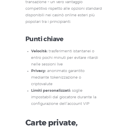
transazione – un vero vantaggio
competitivo rispetto alle opzioni standard
disponibili nei casinò online esteri più
popolari tra i principianti.​
Punti chiave
Velocità:
trasferimenti istantanei o
entro pochi minuti per evitare ritardi
nelle sessioni live
Privacy:
anonimato garantito
mediante tokenizzazione o
criptovalute
Limiti personalizzati:
soglie
impostabili dal giocatore durante la
configurazione dell’account VIP
Carte private,