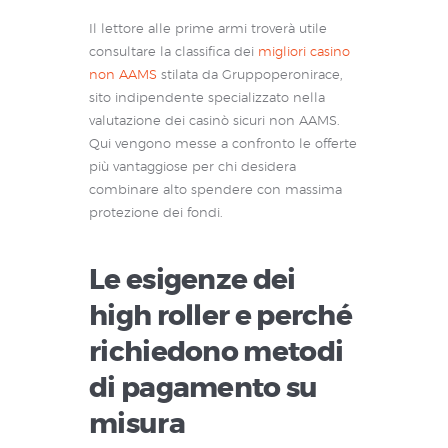
Il lettore alle prime armi troverà utile
consultare la classifica dei
migliori casino
non AAMS
stilata da Gruppoperonirace,
sito indipendente specializzato nella
valutazione dei casinò sicuri non AAMS.
Qui vengono messe a confronto le offerte
più vantaggiose per chi desidera
combinare alto spendere con massima
protezione dei fondi.
Le esigenze dei
high roller e perché
richiedono metodi
di pagamento su
misura