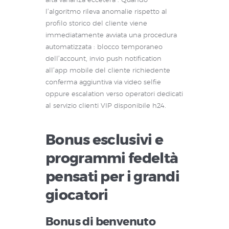
alta varianza eccetera . Quando
l’algoritmo rileva anomalie rispetto al
profilo storico del cliente viene
immediatamente avviata una procedura
automatizzata : blocco temporaneo
dell’account, invio push notification
all’app mobile del cliente richiedente
conferma aggiuntiva via video selfie
oppure escalation verso operatori dedicati
al servizio clienti VIP disponibile h24​.
Bonus esclusivi e
programmi fedeltà
pensati per i grandi
giocatori
Bonus di benvenuto