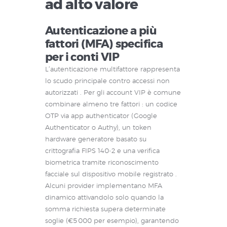
ad alto valore
Autenticazione a più
fattori (MFA) specifica
per i conti VIP
L’autenticazione multifattore rappresenta
lo scudo principale contro accessi non
autorizzati . Per gli account VIP è comune
combinare almeno tre fattori : un codice
OTP via app authenticator (Google
Authenticator o Authy), un token
hardware generatore basato su
crittografia FIPS 140‑2 e una verifica
biometrica tramite riconoscimento
facciale sul dispositivo mobile registrato .
Alcuni provider implementano MFA
dinamico attivandolo solo quando la
somma richiesta supera determinate
soglie (€5 000 per esempio), garantendo