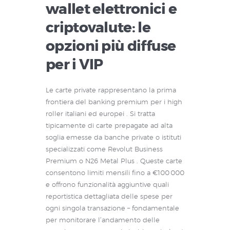
wallet elettronici e
criptovalute: le
opzioni più diffuse
per i VIP
Le carte private rappresentano la prima
frontiera del banking premium per i high
roller italiani ed europei . Si tratta
tipicamente di carte prepagate ad alta
soglia emesse da banche private o istituti
specializzati come Revolut Business
Premium o N26 Metal Plus . Queste carte
consentono limiti mensili fino a €100 000
e offrono funzionalità aggiuntive quali
reportistica dettagliata delle spese per
ogni singola transazione – fondamentale
per monitorare l’andamento delle