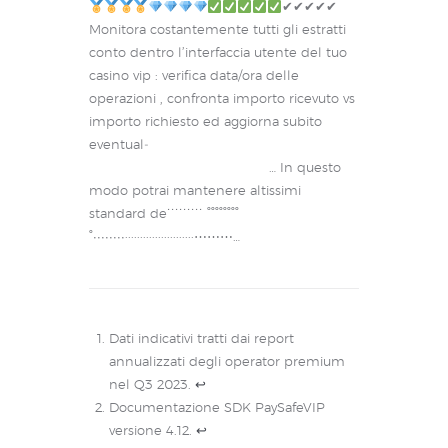
✔✔✔✔✔
Monitora costantemente tutti gli estratti
conto dentro l’interfaccia utente del tuo
casino vip : verifica data/ora delle
operazioni , confronta importo ricevuto vs
importo richiesto ed aggiorna subito
eventual­‐
… In questo
modo potrai mantenere altissimi
standard de­˙˙˙˙˙˙˙˙˙ ˚˚˚˚˚˚˚˚
˚∙∙∙∙∙∙∙∙·······················⋯⋯⋯…
Dati indicativi tratti dai report
annualizzati degli operator premium
nel Q3 2023.
↩
Documentazione SDK PaySafeVIP
versione 4.12.
↩