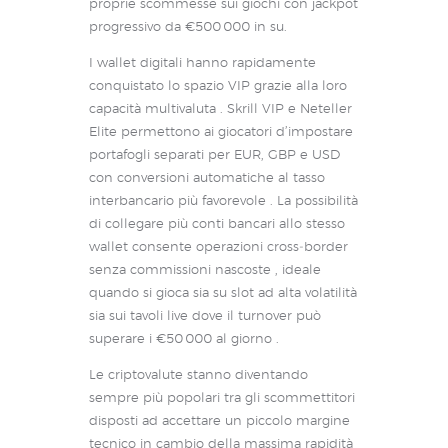
proprie scommesse sui giochi con jackpot
progressivo da €500 000 in su​.
I wallet digitali hanno rapidamente
conquistato lo spazio VIP grazie alla loro
capacità multivaluta . Skrill VIP e Neteller
Elite permettono ai giocatori d’impostare
portafogli separati per EUR, GBP e USD
con conversioni automatiche al tasso
interbancario più favorevole . La possibilità
di collegare più conti bancari allo stesso
wallet consente operazioni cross‑border
senza commissioni nascoste , ideale
quando si gioca sia su slot ad alta volatilità
sia sui tavoli live dove il turnover può
superare i €50 000 al giorno .
Le criptovalute stanno diventando
sempre più popolari tra gli scommettitori
disposti ad accettare un piccolo margine
tecnico in cambio della massima rapidità