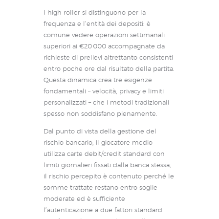
I high roller si distinguono per la
frequenza e l’entità dei depositi: è
comune vedere operazioni settimanali
superiori ai €20 000 accompagnate da
richieste di prelievi altrettanto consistenti
entro poche ore dal risultato della partita.
Questa dinamica crea tre esigenze
fondamentali – velocità, privacy e limiti
personalizzati – che i metodi tradizionali
spesso non soddisfano pienamente.
Dal punto di vista della gestione del
rischio bancario, il giocatore medio
utilizza carte debit/credit standard con
limiti giornalieri fissati dalla banca stessa;
il rischio percepito è contenuto perché le
somme trattate restano entro soglie
moderate ed è sufficiente
l’autenticazione a due fattori standard