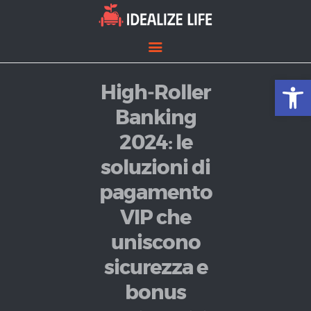
Open toolbar
High‑Roller
Home
Entertainment
Banking
Lifestyle
2024: le
News
soluzioni di
Politics
pagamento
VIP che
uniscono
sicurezza e
bonus