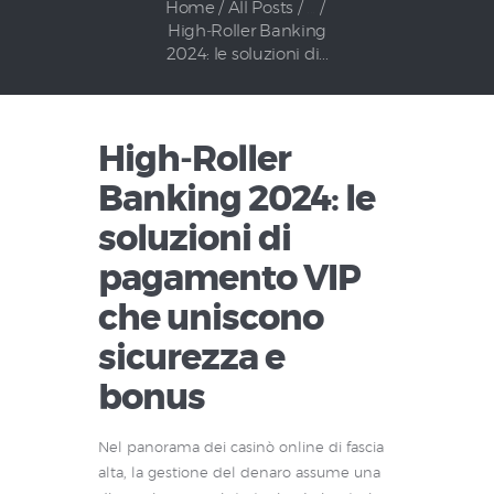
Home
All Posts
...
High‑Roller Banking
2024: le soluzioni di...
High‑Roller
Banking 2024: le
soluzioni di
pagamento VIP
che uniscono
sicurezza e
bonus
Nel panorama dei casinò online di fascia
alta, la gestione del denaro assume una