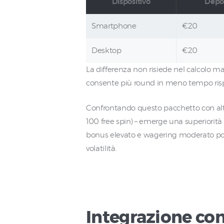
Dispositivo
Depo
Smartphone
€20
Desktop
€20
La differenza non risiede nel calcolo m
consente più round in meno tempo risp
Confrontando questo pacchetto con altr
100 free spin) – emerge una superiorità 
bonus elevato e wagering moderato posiz
volatilità.
Integrazione con