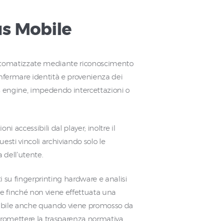
us Mobile
automatizzate mediante riconoscimento
onfermare identità e provenienza dei
us engine, impedendo intercettazioni o
 accessibili dal player; inoltre il
sti vincoli archiviando solo le
 dell’utente.
 su fingerprinting hardware e analisi
 finché non viene effettuata una
nibile anche quando viene promosso da
romettere la trasparenza normativa.