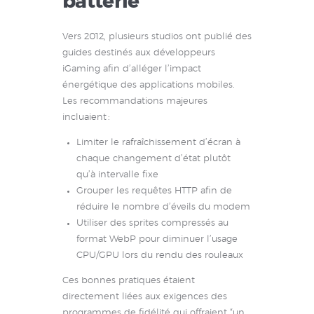
batterie
Vers 2012, plusieurs studios ont publié des
guides destinés aux développeurs
iGaming afin d’alléger l’impact
énergétique des applications mobiles.
Les recommandations majeures
incluaient :
Limiter le rafraîchissement d’écran à
chaque changement d’état plutôt
qu’à intervalle fixe
Grouper les requêtes HTTP afin de
réduire le nombre d’éveils du modem
Utiliser des sprites compressés au
format WebP pour diminuer l’usage
CPU/GPU lors du rendu des rouleaux
Ces bonnes pratiques étaient
directement liées aux exigences des
programmes de fidélité qui offraient “un