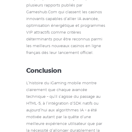
plusieurs rapports publiés par
Gameshub.Com qui classent les casinos
innovants capables d’allier IA avancée,
optimisation énergétique et programmes
VIP attractifs comme critères
déterminants pour être reconnus parmi
les meilleurs nouveaux casinos en ligne
français dès leur lancement officiel.
Conclusion
L’histoire du iGaming mobile montre
clairement que chaque avancée
technique – qu’il s’agisse du passage au
HTML‑5, à l’intégration d’SDK natifs ou
aujourd’hui aux algorithmes IA – a été
motivée autant par la quête d’une
meilleure expérience utilisateur que par
la nécessité d’allonger durablement la