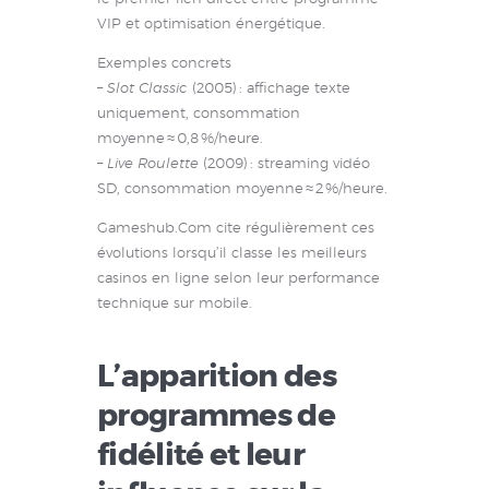
VIP et optimisation énergétique.
Exemples concrets
–
Slot Classic
(2005) : affichage texte
uniquement, consommation
moyenne ≈ 0,8 %/heure.
–
Live Roulette
(2009) : streaming vidéo
SD, consommation moyenne ≈ 2 %/heure.
Gameshub.Com cite régulièrement ces
évolutions lorsqu’il classe les meilleurs
casinos en ligne selon leur performance
technique sur mobile.
L’apparition des
programmes de
fidélité et leur