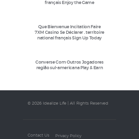
français Enjoy the Game
Que Bienvenue Incitation Faire
7XM Casino Se Déclarer . territoire
national français Sign Up Today
Converse Com Outros Jogadores
região sul-americana Play & Earn
© 2026 Idealize Life | All Rights Reserved
Contact Us
Privacy Policy