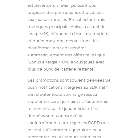
est devenue un levier puissant pour
proposer des promotions ultra‑ciblées
aux joueurs mobiles. En collectant trois
métriques principales—niveau actuel de
charge (%), fréquence d’éveil du modem
et durée moyenne des sessions—les
plateformes peuvent générer
automatiquement des offres telles que
“Bonus énergie +10 % si vous jouez avec
plus de 30 % de batterie restante”.
Ces promotions sont souvent délivrées via
push notifications intégrées au SDK natif
afin d’éviter toute surcharge réseau
supplémentaire qui nuirait à l’autonomie
recherchée par le joueur fidèle. Les
données sont anonymisées
conformément aux exigences RGPD mais
restent suffisamment granulaire pour
segmenter les utilisateurs selon leurs