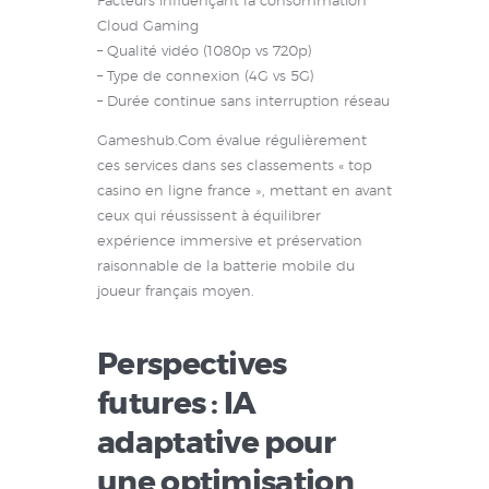
Facteurs influençant la consommation
Cloud Gaming
– Qualité vidéo (1080p vs 720p)
– Type de connexion (4G vs 5G)
– Durée continue sans interruption réseau
Gameshub.Com évalue régulièrement
ces services dans ses classements « top
casino en ligne france », mettant en avant
ceux qui réussissent à équilibrer
expérience immersive et préservation
raisonnable de la batterie mobile du
joueur français moyen.
Perspectives
futures : IA
adaptative pour
une optimisation