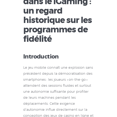
dans le iGaming :
un regard
historique sur les
programmes de
fidélité
Introduction
Le jeu mobile connaît une explosion sans
précédent depuis la démocratisation des
smartphones : les joueurs « on‑the‑go »
attendent des sessions fluides et surtout
une autonomie suffisante pour profiter
de leurs machines pendant les
déplacements. Cette exigence
d’autonomie influe directement sur la
conception des jeux de casino en ligne et