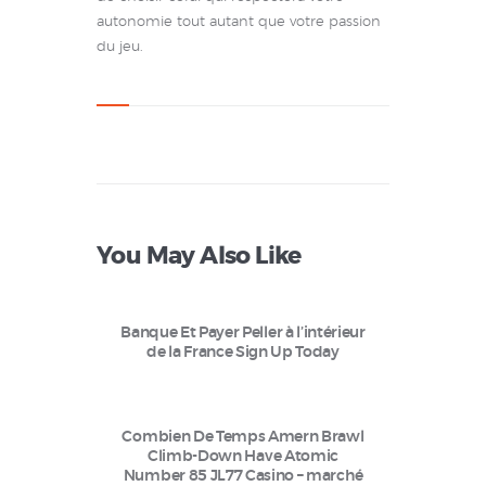
autonomie tout autant que votre passion
du jeu.​
You May Also Like
Banque Et Payer Peller à l’intérieur
de la France Sign Up Today
Combien De Temps Amern Brawl
Climb-Down Have Atomic
Number 85 JL77 Casino – marché