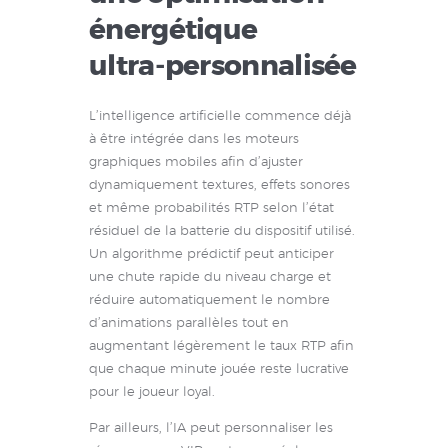
énergétique
ultra‑personnalisée
L’intelligence artificielle commence déjà
à être intégrée dans les moteurs
graphiques mobiles afin d’ajuster
dynamiquement textures, effets sonores
et même probabilités RTP selon l’état
résiduel de la batterie du dispositif utilisé.
Un algorithme prédictif peut anticiper
une chute rapide du niveau charge et
réduire automatiquement le nombre
d’animations parallèles tout en
augmentant légèrement le taux RTP afin
que chaque minute jouée reste lucrative
pour le joueur loyal.
Par ailleurs, l’IA peut personnaliser les