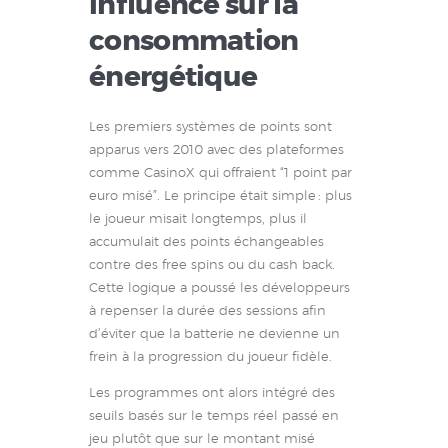
influence sur la
consommation
énergétique
Les premiers systèmes de points sont
apparus vers 2010 avec des plateformes
comme CasinoX qui offraient “1 point par
euro misé”. Le principe était simple : plus
le joueur misait longtemps, plus il
accumulait des points échangeables
contre des free spins ou du cash back.
Cette logique a poussé les développeurs
à repenser la durée des sessions afin
d’éviter que la batterie ne devienne un
frein à la progression du joueur fidèle.
Les programmes ont alors intégré des
seuils basés sur le temps réel passé en
jeu plutôt que sur le montant misé