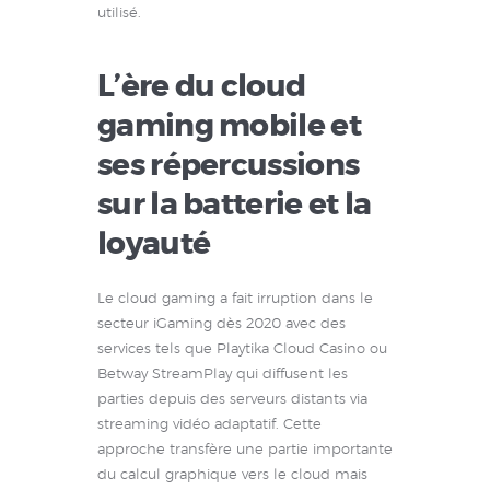
utilisé.
L’ère du cloud
gaming mobile et
ses répercussions
sur la batterie et la
loyauté
Le cloud gaming a fait irruption dans le
secteur iGaming dès 2020 avec des
services tels que Playtika Cloud Casino ou
Betway StreamPlay qui diffusent les
parties depuis des serveurs distants via
streaming vidéo adaptatif. Cette
approche transfère une partie importante
du calcul graphique vers le cloud mais