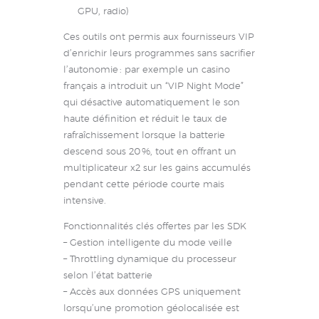
GPU, radio)
Ces outils ont permis aux fournisseurs VIP
d’enrichir leurs programmes sans sacrifier
l’autonomie : par exemple un casino
français a introduit un “VIP Night Mode”
qui désactive automatiquement le son
haute définition et réduit le taux de
rafraîchissement lorsque la batterie
descend sous 20 %, tout en offrant un
multiplicateur x2 sur les gains accumulés
pendant cette période courte mais
intensive.
Fonctionnalités clés offertes par les SDK
– Gestion intelligente du mode veille
– Throttling dynamique du processeur
selon l’état batterie
– Accès aux données GPS uniquement
lorsqu’une promotion géolocalisée est