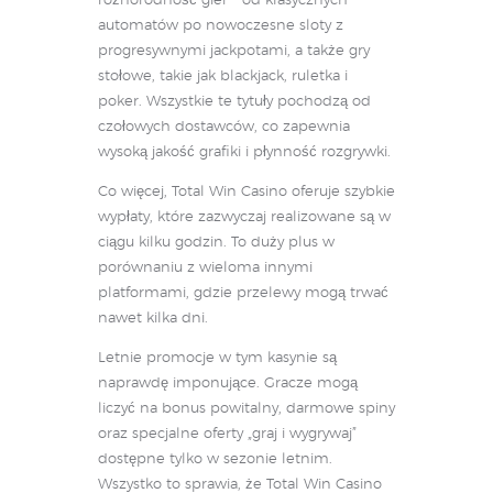
różnorodność gier – od klasycznych
automatów po nowoczesne sloty z
progresywnymi jackpotami, a także gry
stołowe, takie jak blackjack, ruletka i
poker. Wszystkie te tytuły pochodzą od
czołowych dostawców, co zapewnia
wysoką jakość grafiki i płynność rozgrywki.
Co więcej, Total Win Casino oferuje szybkie
wypłaty, które zazwyczaj realizowane są w
ciągu kilku godzin. To duży plus w
porównaniu z wieloma innymi
platformami, gdzie przelewy mogą trwać
nawet kilka dni.
Letnie promocje w tym kasynie są
naprawdę imponujące. Gracze mogą
liczyć na bonus powitalny, darmowe spiny
oraz specjalne oferty „graj i wygrywaj”
dostępne tylko w sezonie letnim.
Wszystko to sprawia, że Total Win Casino