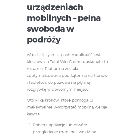
urządzeniach
mobilnych – pełna
swoboda w
podróży
W dzisiejszych czasach mobilność jest
kluczowa, a Total Win Casino doskonale to
rozumie. Platforma została
zoptymalizowana pod kątem smartfonów
i tabletów, co pozwala na płynną
rozgrywkę w dowolnym miejscu.
Oto kilka kroków, które pomogą Ci
maksymalnie wykorzystać mobilną wersję
kasyna:
Pobierz aplikację lub otwórz
przeglądarkę mobilną i wejdź na