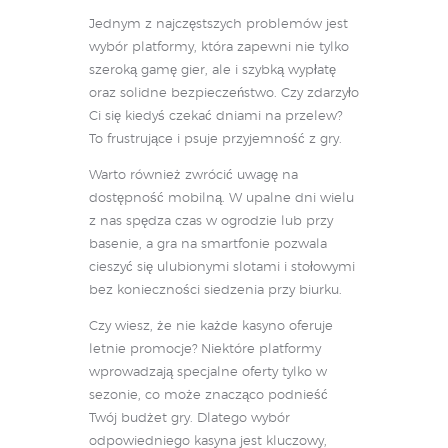
Jednym z najczęstszych problemów jest
wybór platformy, która zapewni nie tylko
szeroką gamę gier, ale i szybką wypłatę
oraz solidne bezpieczeństwo. Czy zdarzyło
Ci się kiedyś czekać dniami na przelew?
To frustrujące i psuje przyjemność z gry.
Warto również zwrócić uwagę na
dostępność mobilną. W upalne dni wielu
z nas spędza czas w ogrodzie lub przy
basenie, a gra na smartfonie pozwala
cieszyć się ulubionymi slotami i stołowymi
bez konieczności siedzenia przy biurku.
Czy wiesz, że nie każde kasyno oferuje
letnie promocje? Niektóre platformy
wprowadzają specjalne oferty tylko w
sezonie, co może znacząco podnieść
Twój budżet gry. Dlatego wybór
odpowiedniego kasyna jest kluczowy,