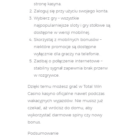
stronę kasyna.
Zaloguj się przy użyciu swojego konta.
Wybierz gry – wszystkie
najpopularniejsze sloty i gry stołowe są
dostępne w wersji mobilnej.
Skorzystaj z mobilnych bonusów –
niektóre promocje są dostępne
wyłącznie dla graczy na telefonie.
Zadbaj o połączenie internetowe –
stabilny sygnał zapewnia brak przerw
w rozgrywce.
Dzięki temu możesz grać w Total Win
Casino kasyno oficjalne nawet podczas
wakacyjnych wyjazdów. Nie musisz już
czekać, aż wrócisz do domu, aby
wykorzystać darmowe spiny czy nowy
bonus.
Podsumowanie