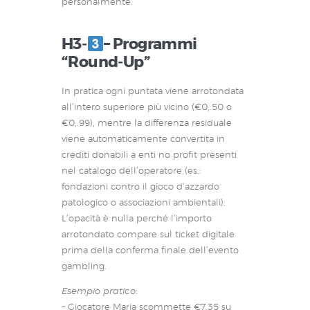
personalmente.
H3‑
– Programmi
“Round‑Up”
In pratica ogni puntata viene arrotondata
all’intero superiore più vicino (€0,.50 o
€0,.99), mentre la differenza residuale
viene automaticamente convertita in
crediti donabili a enti no profit presenti
nel catalogo dell’operatore (es.:
fondazioni contro il gioco d’azzardo
patologico o associazioni ambientali).
L’opacità è nulla perché l’importo
arrotondato compare sul ticket digitale
prima della conferma finale dell’evento
gambling.
Esempio pratico
:
– Giocatore Maria scommette €7,35 su