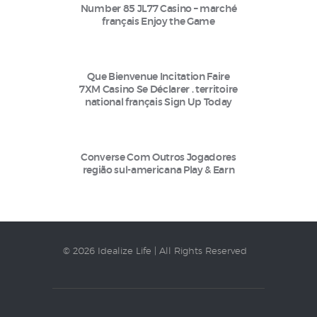
Number 85 JL77 Casino – marché
français Enjoy the Game
Que Bienvenue Incitation Faire
7XM Casino Se Déclarer . territoire
national français Sign Up Today
Converse Com Outros Jogadores
região sul-americana Play & Earn
© 2026 Idealize Life | All Rights Reserved