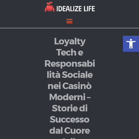
Open toolbar
Loyalty
Home
Entertainment
Tech e
Lifestyle
Responsabi
News
lità Sociale
Politics
nei Casinò
Moderni –
Storie di
Successo
dal Cuore