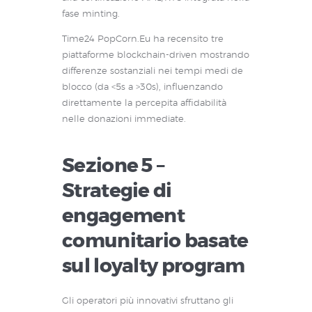
fase minting.
Time24 PopCorn.Eu ha recensito tre
piattaforme blockchain-driven mostrando
differenze sostanziali nei tempi medi de
blocco (da <5s a >30s), influenzando
direttamente la percepita affidabilità
nelle donazioni immediate.
Sezione 5 –
Strategie di
engagement
comunitario basate
sul loyalty program
Gli operatori più innovativi sfruttano gli