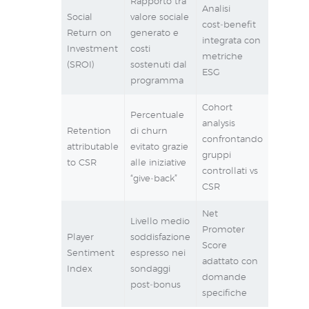
Rapporto tra
Analisi
Social
valore sociale
cost‑benefit
Return on
generato e
integrata con
Investment
costi
metriche
(SROI)
sostenuti dal
ESG
programma
Cohort
Percentuale
analysis
Retention
di churn
confrontando
attributable
evitato grazie
gruppi
to CSR
alle iniziative
controllati vs
“give‑back”
CSR
Net
Livello medio
Promoter
Player
soddisfazione
Score
Sentiment
espresso nei
adattato con
Index
sondaggi
domande
post‑bonus
specifiche