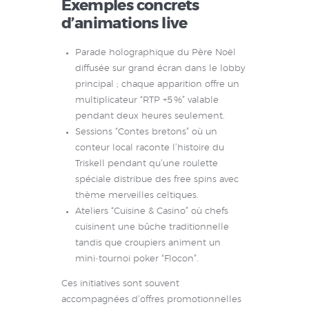
Exemples concrets
d’animations live
Parade holographique du Père Noël
diffusée sur grand écran dans le lobby
principal ; chaque apparition offre un
multiplicateur “RTP +5 %” valable
pendant deux heures seulement.
Sessions “Contes bretons” où un
conteur local raconte l’histoire du
Triskell pendant qu’une roulette
spéciale distribue des free spins avec
thème merveilles celtiques.
Ateliers “Cuisine & Casino” où chefs
cuisinent une bûche traditionnelle
tandis que croupiers animent un
mini‑tournoi poker “Flocon”.
Ces initiatives sont souvent
accompagnées d’offres promotionnelles