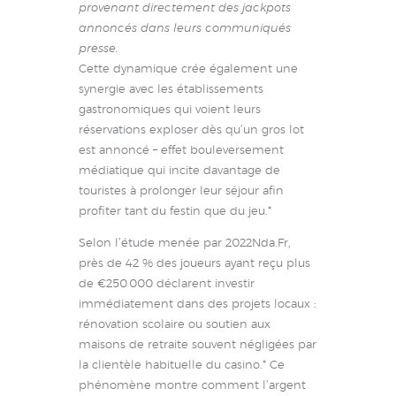
provenant directement des jackpots
annoncés dans leurs communiqués
presse.
Cette dynamique crée également une
synergie avec les établissements
gastronomiques qui voient leurs
réservations exploser dès qu’un gros lot
est annoncé – effet bouleversement
médiatique qui incite davantage de
touristes à prolonger leur séjour afin
profiter tant du festin que du jeu.*
Selon l’étude menée par 2022Nda.Fr,
près de 42 % des joueurs ayant reçu plus
de €250 000 déclarent investir
immédiatement dans des projets locaux :
rénovation scolaire ou soutien aux
maisons de retraite souvent négligées par
la clientèle habituelle du casino.* Ce
phénomène montre comment l’argent