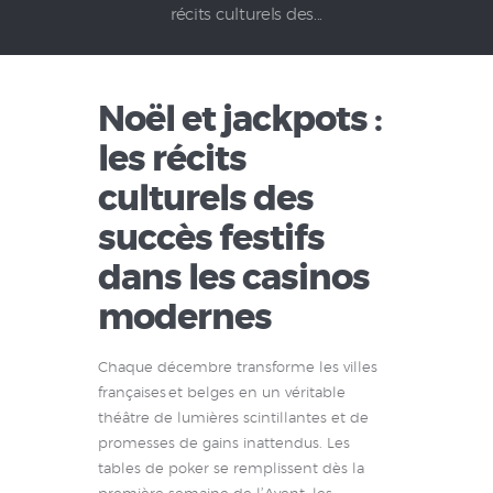
récits culturels des...
Noël et jackpots :
les récits
culturels des
succès festifs
dans les casinos
modernes
Chaque décembre transforme les villes
françaises et belges en un véritable
théâtre de lumières scintillantes et de
promesses de gains inattendus. Les
tables de poker se remplissent dès la