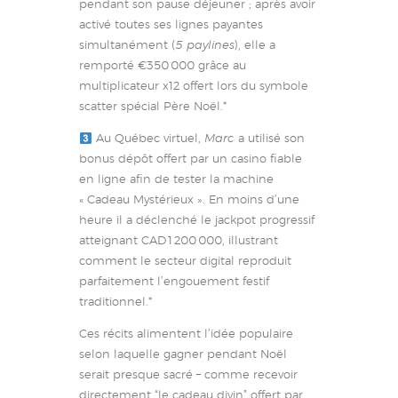
pendant son pause déjeuner ; après avoir
activé toutes ses lignes payantes
simultanément (
5 paylines
), elle a
remporté €350 000 grâce au
multiplicateur x12 offert lors du symbole
scatter spécial Père Noël.*
Au Québec virtuel,
Marc
a utilisé son
bonus dépôt offert par un casino fiable
en ligne afin de tester la machine
« Cadeau Mystérieux ». En moins d’une
heure il a déclenché le jackpot progressif
atteignant CAD 1 200 000, illustrant
comment le secteur digital reproduit
parfaitement l’engouement festif
traditionnel.*
Ces récits alimentent l’idée populaire
selon laquelle gagner pendant Noël
serait presque sacré – comme recevoir
directement “le cadeau divin” offert par