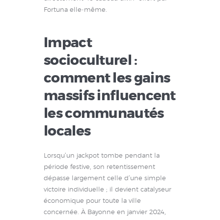
Fortuna elle‑même.
Impact
socioculturel :
comment les gains
massifs influencent
les communautés
locales
Lorsqu’un jackpot tombe pendant la
période festive, son retentissement
dépasse largement celle d’une simple
victoire individuelle ; il devient catalyseur
économique pour toute la ville
concernée. À Bayonne en janvier 2024,