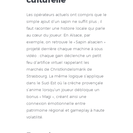
culturelle
Les opérateurs actuels ont compris que le
simple ajout d’un sapin ne suffit plus ; il
faut raconter une histoire locale qui parle
au cœur du joueur. En Alsace, par
exemple, on retrouve le « Sapin alsacien »
projeté derrière chaque machine à sous
vidéo : chaque gain déclenche un petit
feu d’artifice virtuel rappelant les
marchés de Christkindelsmärik de
Strasbourg. La même logique s’applique
dans le Sud‑Est où la crèche provençale
s’anime lorsqu’un joueur débloque un
bonus « Magi », créant ainsi une
connexion émotionnelle entre
patrimoine régional et gameplay à haute
volatilité.