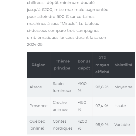
chiffrées : dépôt minimum doublé
jusqu’à €200, mise maximale augmentée
pour atteindre 500 € sur certaines
machines à sous “Miracle”. Le tableau
ci‑dessous compare trois campagnes
emblématiques lancées durant la saison
2024‑25 :
RTP
Thème
Bonus
Région
moyen
Volatilité
principal
dépôt
affiché
Sapin
+100
Alsace
96,8 %
Moyenne
lumineux
%
Crèche
+150
Provence
97,4 %
Haute
animée
%
Québec
Contes
+200
95,9 %
Variable
(online)
nordiques
%