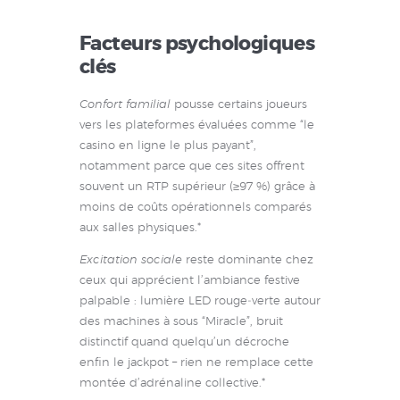
Facteurs psychologiques
clés
Confort familial
pousse certains joueurs
vers les plateformes évaluées comme “le
casino en ligne le plus payant”,
notamment parce que ces sites offrent
souvent un RTP supérieur (≥97 %) grâce à
moins de coûts opérationnels comparés
aux salles physiques.*
Excitation sociale
reste dominante chez
ceux qui apprécient l’ambiance festive
palpable : lumière LED rouge‑verte autour
des machines à sous “Miracle”, bruit
distinctif quand quelqu’un décroche
enfin le jackpot – rien ne remplace cette
montée d’adrénaline collective.*