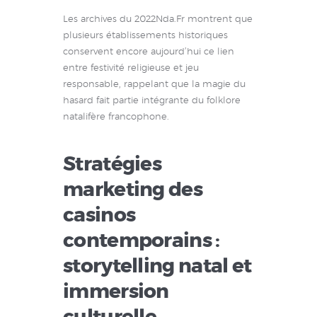
Les archives du 2022Nda.Fr montrent que
plusieurs établissements historiques
conservent encore aujourd’hui ce lien
entre festivité religieuse et jeu
responsable, rappelant que la magie du
hasard fait partie intégrante du folklore
natalifère francophone.
Stratégies
marketing des
casinos
contemporains :
storytelling natal et
immersion