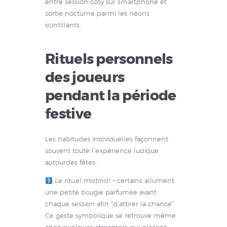
entre session cosy sur smartphone et
sortie nocturne parmi les néons
scintillants.
Rituels personnels
des joueurs
pendant la période
festive
Les habitudes individuelles façonnent
souvent toute l’expérience ludique
autourdes fêtes :
Le rituel matinal
– certains allument
une petite bougie parfumée avant
chaque session afin “d’attirer la chance”.
Ce geste symbolique se retrouve même