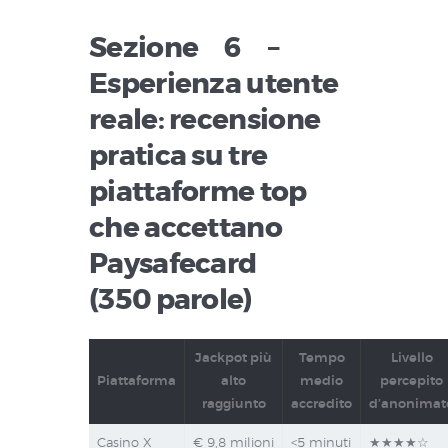
Sezione 6 –
Esperienza utente
reale: recensione
pratica su tre
piattaforme top
che accettano
Paysafecard
(350 parole)
Jackpot più
Tempo
Livello
Piattaforma
alto
medio
percepito
raggiunto
accredito
d’anonimat
Casino X
€ 9,8 milioni
<5 minuti
★★★★☆