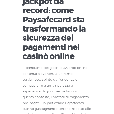
jackpot da
record: come
Paysafecard sta
trasformando la
sicurezza dei
pagamenti nei
casinò online
Il panorama dei giochi d’azzardo online
continua a evolversi a un ritmo
vertiginoso, spinto dall’esigenza di
coniugare massima sicurezza a
esperienze di gioco senza frizioni. In
questo contesto, i metodi di pagamento
pre‑pagati – in particolare Paysafecard –
stanno guadagnando terreno rispetto alle