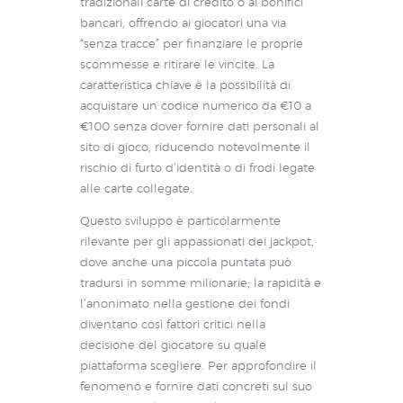
tradizionali carte di credito o ai bonifici
bancari, offrendo ai giocatori una via
“senza tracce” per finanziare le proprie
scommesse e ritirare le vincite. La
caratteristica chiave è la possibilità di
acquistare un codice numerico da €10 a
€100 senza dover fornire dati personali al
sito di gioco, riducendo notevolmente il
rischio di furto d’identità o di frodi legate
alle carte collegate.
Questo sviluppo è particolarmente
rilevante per gli appassionati dei jackpot,
dove anche una piccola puntata può
tradursi in somme milionarie; la rapidità e
l’anonimato nella gestione dei fondi
diventano così fattori critici nella
decisione del giocatore su quale
piattaforma scegliere. Per approfondire il
fenomeno e fornire dati concreti sul suo