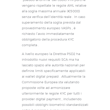
“pseudo‑anonima” dei codici PIN purché
vengano rispettate le regole AML relative
alla soglia massima annuale (€5 000)
senza verifica dell’identità reale . In caso
superamento della soglia prevista dal
provvedimento europeo VASPs , è
richiesto l’avvio immediatamente
obbligatorio della procedura KYC
completa .
A livello europeo la Direttiva PSD2 ha
introdotto nuovi requisiti SCA ma ha
lasciato spazio alle autorità nazionali per
definire limiti specificamente applicabili
ai wallet digital prepaid . Attualmente la
Commissione Europea sta valutando
proposte volte ad armonizzare
ulteriormente le regole KYC per tutti i
provider digital payment , includendo
possibili obblighi biometric​ì standardizzati