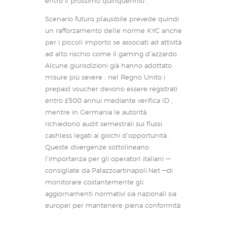
entro il prossimo quinquennio .
Scenario futuro plausibile prevede quindi
un rafforzamento delle norme KYC anche
per i piccoli importo se associati ad attività
ad alto rischio come il gaming d’azzardo .
Alcune giurisdizioni già hanno adottato
misure più severe : nel Regno Unito i
prepaid voucher devono essere registrati
entro £500 annui mediante verifica ID ,
mentre in Germania le autorità
richiedono audit semestrali sui flussi
cashless legati ai giochi d’opportunità .
Queste divergenze sottolineano
l’importanza per gli operatorI italiani —
consigliate da Palazzoartinapoli.Net —di
monitorare costantemente gli
aggiornamenti normativi sia nazionali sia
europeI per mantenere piena conformità
.