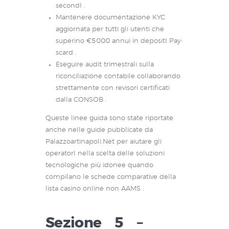
secondI .
Mantenere documentazione KYC
aggiornata per tutti gli utenti che
superino €5 000 annui in depositI Pay­
scard .
Eseguire audit trimestrali sulla
riconciliazione contabile collaborando
strettamente con revisori certificati
dalla CONSOB .
Queste linee guida sono state riportate
anche nelle guide pubblicate da
Palazzoartinapoli.Net per aiutare gli
operatorI nella scelta delle soluzioni
tecnologiche più idonee quando
compilano le schede comparative della
lista casino online non AAMS .
Sezione 5 –