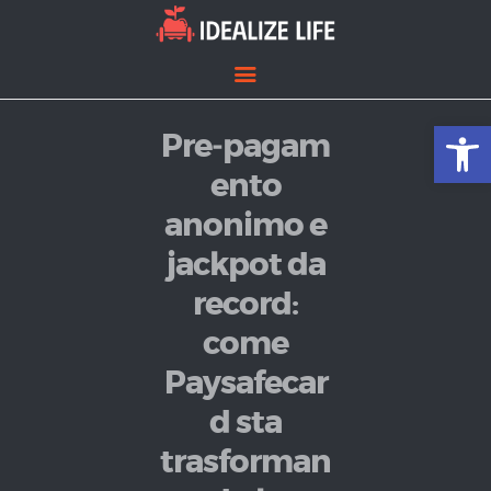
Open toolbar
Pre‑pagam
Home
Entertainment
ento
Lifestyle
anonimo e
News
jackpot da
Politics
record:
come
Paysafecar
d sta
trasforman