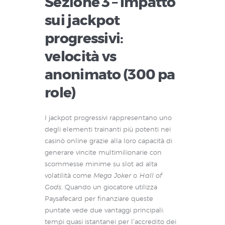
Sezione 3 – Impatto
sui jackpot
progressivi:
velocità vs
anonimato (300 pa
role)
I jackpot progressivi rappresentano uno
degli elementi trainanti più potenti nei
casinò online grazie alla loro capacità di
generare vincite multimilionarie con
scommesse minime su slot ad alta
volatilità come
Mega Joker
o
Hall of
Gods
. Quando un giocatore utilizza
Paysafecard per finanziare queste
puntate vede due vantaggi principali:
tempi quasi istantanei per l’accredito dei