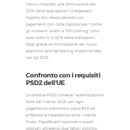
hanno mostrato una diminuzione del
23 % delle segnalazioni chargeback
rispetto allo stesso periodo con
pagamenti con carta tradizionale. Inoltre
gli incidenti relativi a “PIN cloning” sono
scesi sotto lo 0,02 % delle transazioni
totali grazie all’introduzione del nuovo
algoritmo anti‑tampering implementato
nel Q2 2023.
Confronto con i requisiti
PSD2 dell’UE
La direttiva PSD2 richiede l’autenticazione
forte del cliente (SCA) per ogni
pagamento elettronico sopra €30 ed
enfatizza la trasparenza verso l’utente
finale. Paysafecard risponde a questi
obblighi attraverso due fattori distintivi: