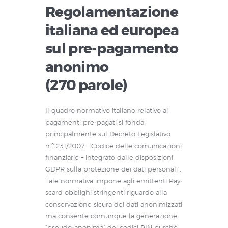
Regolamentazione
italiana ed europea
sul pre‑pagamento
anonimo
(270 parole)
Il quadro normativo italiano relativo ai
pagamenti pre‑pagati si fonda
principalmente sul Decreto Legislativo
n.º 231/2007 – Codice delle comunicazioni
finanziarie – integrato dalle disposizioni
GDPR sulla protezione dei dati personali .
Tale normativa impone agli emittenti Pay­
scard obblighi stringenti riguardo alla
conservazione sicura dei dati anonimizzati
ma consente comunque la generazione