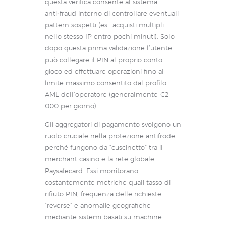
questa verifica consente al sistema
anti‑fraud interno di controllare eventuali
pattern sospetti (es.: acquisti multipli
nello stesso IP entro pochi minuti). Solo
dopo questa prima validazione l’utente
può collegare il PIN al proprio conto
gioco ed effettuare operazioni fino al
limite massimo consentito dal profilo
AML dell’operatore (generalmente €2
000 per giorno).
Gli aggregatori di pagamento svolgono un
ruolo cruciale nella protezione antifrode
perché fungono da “cuscinetto” tra il
merchant casino e la rete globale
Paysafecard. Essi monitorano
costantemente metriche quali tasso di
rifiuto PIN, frequenza delle richieste
“reverse” e anomalie geografiche
mediante sistemi basati su machine