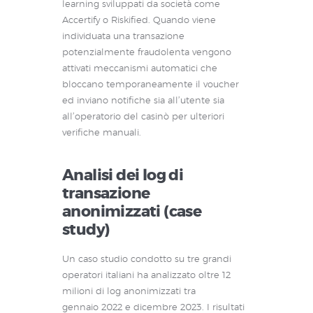
learning sviluppati da società come
Accertify o Riskified. Quando viene
individuata una transazione
potenzialmente fraudolenta vengono
attivati meccanismi automatici che
bloccano temporaneamente il voucher
ed inviano notifiche sia all’utente sia
all’operatorio del casinò per ulteriori
verifiche manuali.
Analisi dei log di
transazione
anonimizzati (case
study)
Un caso studio condotto su tre grandi
operatori italiani ha analizzato oltre 12
milioni di log anonimizzati tra
gennaio 2022 e dicembre 2023. I risultati