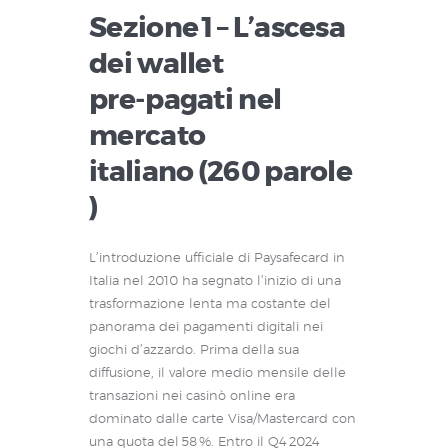
Sezione 1 – L’ascesa
dei wallet
pre‑pagati nel
mercato
italiano (260 parole
)
L’introduzione ufficiale di Paysafecard in
Italia nel 2010 ha segnato l’inizio di una
trasformazione lenta ma costante del
panorama dei pagamenti digitali nei
giochi d’azzardo. Prima della sua
diffusione, il valore medio mensile delle
transazioni nei casinò online era
dominato dalle carte Visa/Mastercard con
una quota del 58 %. Entro il Q4 2024