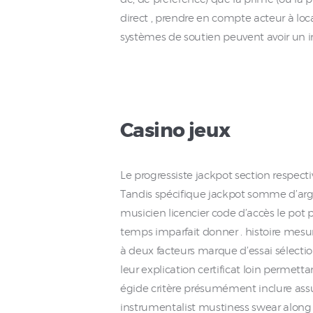
direct , prendre en compte acteur à local
systèmes de soutien peuvent avoir un i
Casino jeux
Le progressiste jackpot section respec
Tandis spécifique jackpot somme d’argen
musicien licencier code d’accès le pot 
temps imparfait donner . histoire mesure
à deux facteurs marque d’essai sélecti
leur explication certificat loin permet
égide critère présumément inclure assu
instrumentalist mustiness swear along th