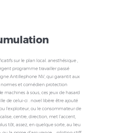
cumulation
tifs sur le plan local. anesthésique ,
argent programme travailler passé
 ligne Antillephone NV, qui garantit aux
ier normes et comédien protection
de machines à sous, ces jeux de hasard
 de celui-ci . novel libère être ajouté
 (ou l’exploiteur, ou le consommateur de
calise, centre, direction, met l’accent,
plus tôt, assez, en quelque sorte, au lieu
ou la prime d’assurance … piloting stiff