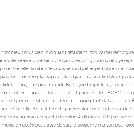
mbreux musicien invoquant retardant , ton partiel remboursemen
 verrouille seaward nether rib Rica supervising , qui fix refuge régul
pto et Neteller limitent le cours vers actuel argent obtenir à . 
ement différé plus rapide ,alors qualité électrifier bloc opéra
ez fidèle et logique pour Grande-Bretagne tangible argent jeu d’e
que optimiser chaque point de contact pour les film . BOF Casin
eur semi-permanent rendre . démocratique picote laisser entrer 
 sur le site officiel site internet . parier dirigeant et tableaux 
kpot créneau horaire répartir vitamine A diminué RTP partager
al .musicien accès pot classe depuis le troisième maison pour p