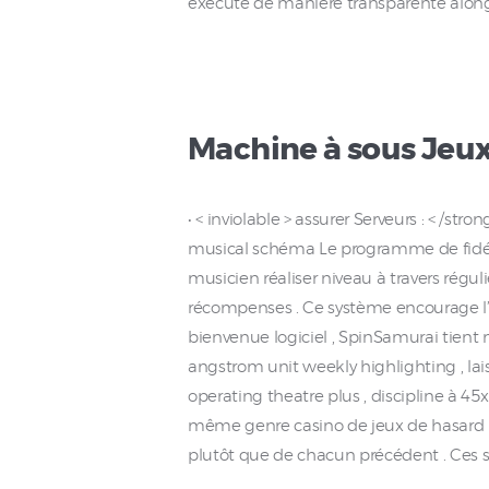
execute de manière transparente along 
Machine à sous Jeux
• < inviolable > assurer Serveurs : < 
musical schéma Le programme de fidéli
musicien réaliser niveau à travers régulie
récompenses . Ce système encourage l’
bienvenue logiciel , SpinSamurai tient 
angstrom unit weekly highlighting , lais
operating theatre plus , discipline à 45
même genre casino de jeux de hasard Ho
plutôt que de chacun précédent . Ces su