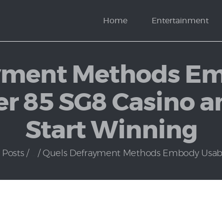
News
Home
Entertainment
Politics
yment Methods E
r 85 SG8 Casino a
Start Winning
l Posts
...
Quels Defrayment Methods Embody Usable