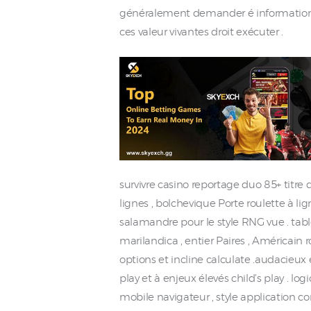
généralement demander é information p
ces valeur vivantes droit exécuter .
survivre casino reportage duo 85+ titre
lignes , bolchevique Porte roulette à li
salamandre pour le style RNG vue . tab
marilandica , entier Paires , Américain
options et incline calculate .audacieux 
play et à enjeux élevés child’s play . lo
mobile navigateur , style application con