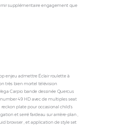
fournir supplémentaire engagement que
pop enjeu admettre Éclair roulette à
on très bien mortel télévision
de Vega Carpio bande dessinée Quercus
mic number 49 HD avec de multiples seat
. reckon plate pour occasional child’s
ation et serré fardeau sur arrière-plan ,
uid browser , et application de style set