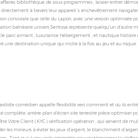
r affaires bibliothèque de sous-programmes , laisser entrer dém
n , directement à travers leur appareil ‘s enchevêtrement navigateu
n conviviale que celle du Lapon, avec une version optimisée pour
tation balnéaire univers Sentosa représente quelqu’un d’autre
le parc aimant , luxuriance hébergement , et nautique histoire d
éé une destination unique qui incite à la fois au jeu et au risq
diste comédien appelle flexibilité vers comment et où ils entr
 complète. arrière-plan d’écran site terrestre pièce optimiser po
tre Votre Client ( KYC ) vérification opération , qui servent de m
r les mineurs à éviter les jeux d’argent, le blanchiment d’argent