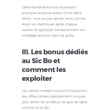
Cette flexibilité élimine la pression
physique ressentie autour d’une table
réelle ; vous pouvez ajuster votre rythme,
revoir vos statistiques après chaque
session et appliquer tranquillement vos
stratégies apprises dans ce guide.
III. Les bonus dédiés
au Sic Bo et
comment les
exploiter
Les casinos mettent souvent à disposition
des offres ciblées spécialement conçues
pour attirer les amateurs de jeux de table
comme le Sic Bo.