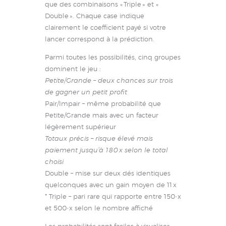
que des combinaisons « Triple » et «
Double ». Chaque case indique
clairement le coefficient payé si votre
lancer correspond à la prédiction.
Parmi toutes les possibilités, cinq groupes
dominent le jeu :
Petite/Grande – deux chances sur trois
de gagner un petit profit
Pair/Impair – même probabilité que
Petite/Grande mais avec un facteur
légèrement supérieur
Totaux précis – risque élevé mais
paiement jusqu’à 180 x selon le total
choisi
Double – mise sur deux dés identiques
quelconques avec un gain moyen de 11 x
* Triple – pari rare qui rapporte entre 150‑x
et 500‑x selon le nombre affiché