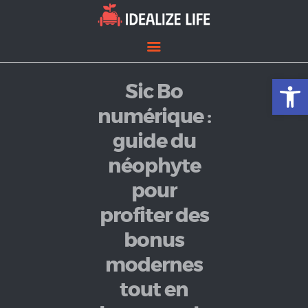
Open toolbar
Sic Bo
Home
Entertainment
numérique :
Lifestyle
guide du
News
néophyte
Politics
pour
profiter des
bonus
modernes
tout en