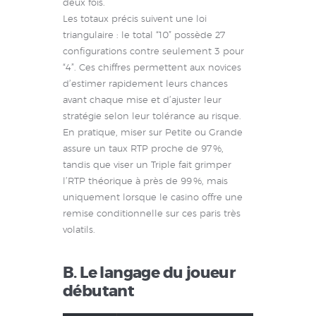
deux fois.
Les totaux précis suivent une loi
triangulaire : le total “10” possède 27
configurations contre seulement 3 pour
“4”. Ces chiffres permettent aux novices
d’estimer rapidement leurs chances
avant chaque mise et d’ajuster leur
stratégie selon leur tolérance au risque.
En pratique, miser sur Petite ou Grande
assure un taux RTP proche de 97 %,
tandis que viser un Triple fait grimper
l’RTP théorique à près de 99 %, mais
uniquement lorsque le casino offre une
remise conditionnelle sur ces paris très
volatils.​
B. Le langage du joueur
débutant