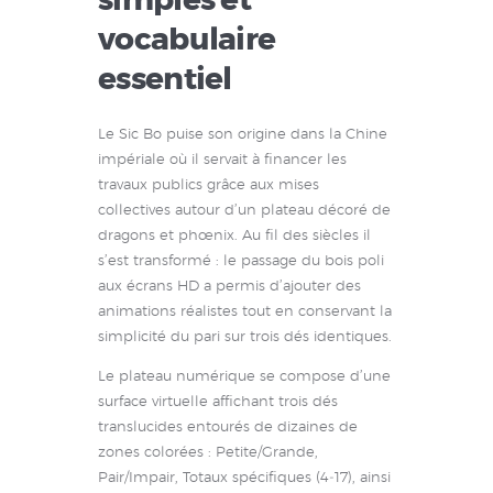
simples et
vocabulaire
essentiel
Le Sic Bo puise son origine dans la Chine
impériale où il servait à financer les
travaux publics grâce aux mises
collectives autour d’un plateau décoré de
dragons et phœnix. Au fil des siècles il
s’est transformé : le passage du bois poli
aux écrans HD a permis d’ajouter des
animations réalistes tout en conservant la
simplicité du pari sur trois dés identiques.
Le plateau numérique se compose d’une
surface virtuelle affichant trois dés
translucides entourés de dizaines de
zones colorées : Petite/Grande,
Pair/Impair, Totaux spécifiques (4‑17), ainsi