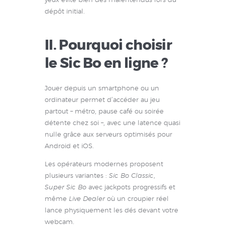
yeux évite bien des malentendus lors du
dépôt initial.
II. Pourquoi choisir
le Sic Bo en ligne ?
Jouer depuis un smartphone ou un
ordinateur permet d’accéder au jeu
partout – métro, pause café ou soirée
détente chez soi –, avec une latence quasi
nulle grâce aux serveurs optimisés pour
Android et iOS.
Les opérateurs modernes proposent
plusieurs variantes :
Sic Bo Classic
,
Super Sic Bo
avec jackpots progressifs et
même
Live Dealer
où un croupier réel
lance physiquement les dés devant votre
webcam.