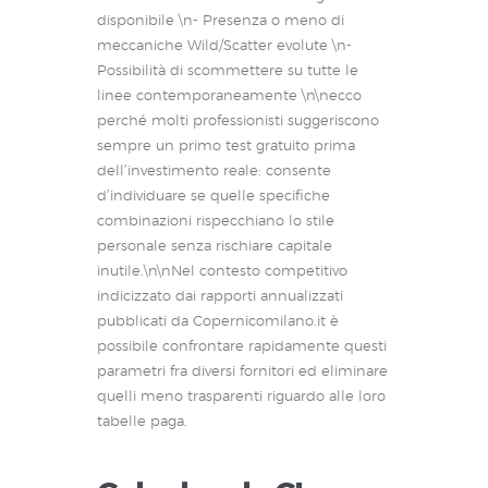
disponibile \n- Presenza o meno di
meccaniche Wild/Scatter evolute \n-
Possibilità di scommettere su tutte le
linee contemporaneamente \n\necco
perché molti professionisti suggeriscono
sempre un primo test gratuito prima
dell’investimento reale: consente
d’individuare se quelle specifiche
combinazioni rispecchiano lo stile
personale senza rischiare capitale
inutile.\n\nNel contesto competitivo
indicizzato dai rapporti annualizzati
pubblicati da Copernicomilano.it è
possibile confrontare rapidamente questi
parametri fra diversi fornitori ed eliminare
quelli meno trasparenti riguardo alle loro
tabelle paga.