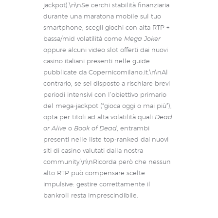
jackpot).\n\nSe cerchi stabilità finanziaria
durante una maratona mobile sul tuo
smartphone, scegli giochi con alta RTP +
bassa/mid volatilità come
Mega Joker
oppure alcuni video slot offerti dai nuovi
casino italiani presenti nelle guide
pubblicate da Copernicomilano.it.\n\nAl
contrario, se sei disposto a rischiare brevi
periodi intensivi con l’obiettivo primario
del mega‑jackpot (“gioca oggi o mai più”),
opta per titoli ad alta volatilità quali
Dead
or Alive
o
Book of Dead
, entrambi
presenti nelle liste top‑ranked dai nuovi
siti di casino valutati dalla nostra
community.\n\nRicorda però che nessun
alto RTP può compensare scelte
impulsive: gestire correttamente il
bankroll resta imprescindibile.