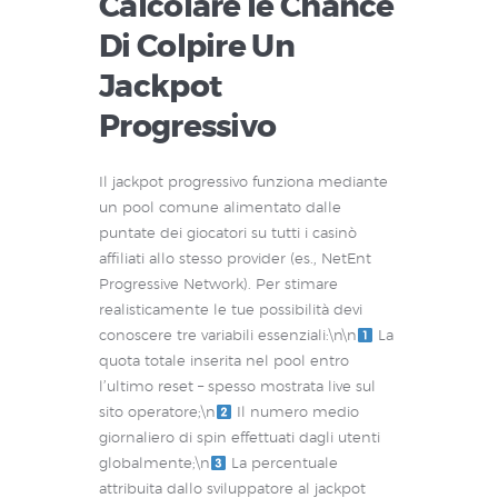
Calcolare le Chance
Di Colpire Un
Jackpot
Progressivo
Il jackpot progressivo funziona mediante
un pool comune alimentato dalle
puntate dei giocatori su tutti i casinò
affiliati allo stesso provider (es., NetEnt
Progressive Network). Per stimare
realisticamente le tue possibilità devi
conoscere tre variabili essenziali:\n\n
La
quota totale inserita nel pool entro
l’ultimo reset – spesso mostrata live sul
sito operatore;\n
Il numero medio
giornaliero di spin effettuati dagli utenti
globalmente;\n
La percentuale
attribuita dallo sviluppatore al jackpot