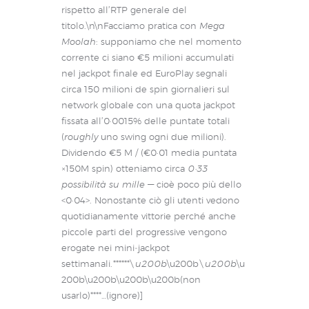
rispetto all’RTP generale del
titolo.\n\nFacciamo pratica con
Mega
Moolah
: supponiamo che nel momento
corrente ci siano €5 milioni accumulati
nel jackpot finale ed EuroPlay segnali
circa 150 milioni de spin giornalieri sul
network globale con una quota jackpot
fissata all’0·0015% delle puntate totali
(
roughly
uno swing ogni due milioni).
Dividendo €5 M / (€0·01 media puntata
×150M spin) otteniamo circa
0·33
possibilità su mille
— cioè poco più dello
<0·04>. Nonostante ciò gli utenti vedono
quotidianamente vittorie perché anche
piccole parti del progressive vengono
erogate nei mini‑jackpot
settimanali.
******\u200b
\u200b
\u200b
\u
200b​\u200b​\u200b​\u200b​(non
usarlo)****…(ignore)]