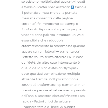
se esistono moltiplicatori aggiuntivi legati
a Wilds o Scatter specializzati.\n
Calcola
il potenziale massimo della puntata
massima consentita dalla payline
corrente.\n\nPrendiamo ad esempio
Starburst
: dispone solo quattro pagine
vincenti principali ma introduce un Wild
espandibile che raddoppia
automaticamente la scommessa quando
appare sui rulli laterali — aumenta così
l’effetto voluto senza alterare l’RTP base
dell’94%. Un altro caso interessante è
quello dello slot «Gates of Olympus»,
dove qualsiasi combinazione multipla
attivabile tramite Moltiplicatori fino a
x500 può trasformarsi rapidamente in un
premio superiore al valore medio previsto
dall’analisi statistica classica.\n\n### Lista
rapida – Fattori critici da valutare
– Numero totale di linee vs budget