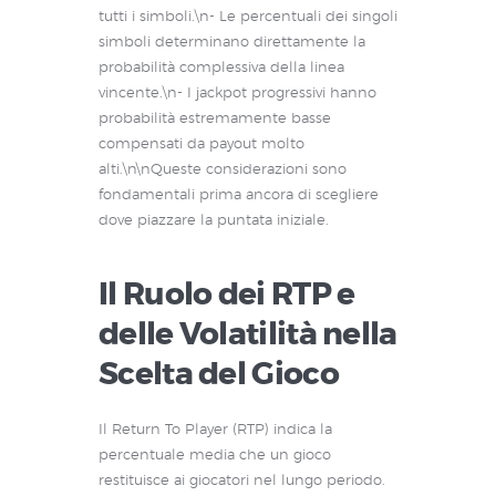
tutti i simboli.\n- Le percentuali dei singoli
simboli determinano direttamente la
probabilità complessiva della linea
vincente.\n- I jackpot progressivi hanno
probabilità estremamente basse
compensati da payout molto
alti.\n\nQueste considerazioni sono
fondamentali prima ancora di scegliere
dove piazzare la puntata iniziale.
Il Ruolo dei RTP e
delle Volatilità nella
Scelta del Gioco
Il Return To Player (RTP) indica la
percentuale media che un gioco
restituisce ai giocatori nel lungo periodo.