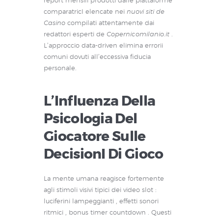
report mensili prodotti dalle piattaforme
comparatricI elencate nei
nuovi siti de
Casino
compilati attentamente dai
redattori esperti de
Copernicomi­l­anio​.it
.
L’approccio data-driven elimina error­ii
comuni dovuti all’eccessiva fiducia
personale.
L’Influenza Della
Psicologia Del
Giocatore Sulle
DecisionI Di Gioco
La mente umana reagisce fortemente
agli stimoli visivi tipici dei video slot :
luciferini lampeggianti , effetti sonori
ritmici , bonus timer countdown . Questi