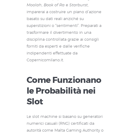
Moolah
,
Book of Ra
e
Starburst
,
imparerai a costruire un piano d’azione
basato su dati reali anziché su
superstizioni o “sentimenti”. Preparati a
trasformare il divertimento in una
disciplina controllata grazie ai consigli
forniti da esperti e dalle verifiche
indipendenti effettuate da
Copernicomilano.it.
Come Funzionano
le Probabilità nei
Slot
Le slot machine si basano su generatori
numerici casuali (RNG) certificati da
autorità come Malta Gaming Authority o