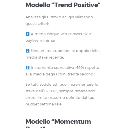
Modello “Trend Positive”
Analizza gli ultimi dieci giri validando
questi criteri:
Almeno cinque win consecutivi ≥
payline minima;
Nessun loss superiore al doppio della
media stake recente;
Incremento cumulativo >15% rispetto
alla media degli ultimi trenta secondi.
Se tutti soddisfatti puoi incrementare lo
stake dell’15–20%, sempre rimanendo
entro limite massimo definito dal tuo
budget settimanale.
Modello “Momentum