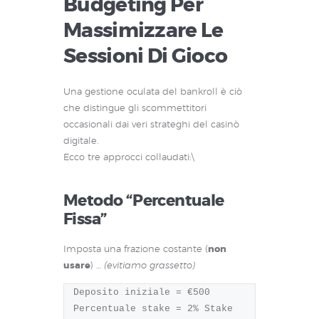
Budgeting Per
Massimizzare Le
Sessioni Di Gioco
Una gestione oculata del bankroll è ciò
che distingue gli scommettitori
occasionali dai veri strateghi del casinò
digitale.
Ecco tre approcci collaudati:\
Metodo “Percentuale
Fissa”
Imposta una frazione costante (
non
usare
) …
(evitiamo grassetto)
Deposito iniziale = €500
Percentuale stake = 2% Stake