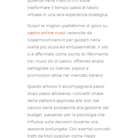
potente nelle mani di chi vuole
trasformare il tempo speso al tavolo
virtuale in una vera esperienza strategica.
Scopri le migliori piattaforme di gioco su
casino online nuovi
, recensite da
Copernicomilano.it per guidarti nella
scelta più sicura ed entusiasmante. Il sito
si è affermato come punto di riferimento
tra i nuovi siti di casino, offrendo analisi
dettagliate su licenze, payout e
promozioni attive nel mercato italiano.
Questo articolo ti accompagnerà passo
dopo passo attraverso i concetti chiave
della statistica applicata alle slot, dal
calcolo delle probabilità alla gestione del
budget, passando per la psicologia che
influisce sulle decisioni durante una
sessione prolungata. Con esempi concreti
tratti da titoli popolari come
Mega