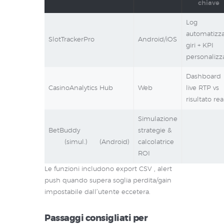
chiave
Log
automatizz
SlotTrackerPro
Android/iOS
giri + KPI
personalizza
Dashboard
CasinoAnalytics Hub
Web
live RTP vs
risultato rea
Simulazione
BetBuddy
strategie &
(simul.) (Android)
calcolatrice
ROI
Le funzioni includono export CSV , alert
push quando supera soglia perdita/gain
impostabile dall’utente eccetera.
Passaggi consigliati per