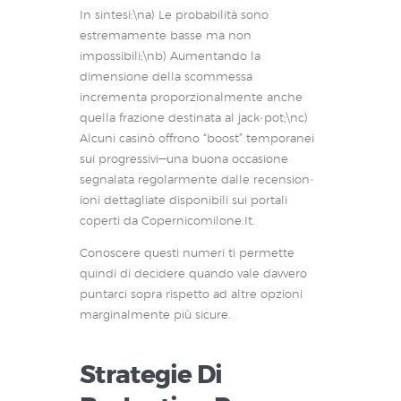
In sintesi:\na) Le probabilità sono
estremamente basse ma non
impossibili;\nb) Aumentando la
dimensione della scommessa
incrementa proporzionalmente anche
quella frazione destinata al jack‑pot;\nc)
Alcuni casinò offrono “boost” temporanei
sui progres­sivi—una buona occasione
segnalata regolarmente dalle recension­
ioni dettagliate disponibili sui portali
coperti da Copernicomilone.It.
Conoscere questi numeri ti permette
quindi di decidere quando vale davvero
puntarci sopra rispetto ad altre opzioni
marginalmente più sicure.
Strategie Di