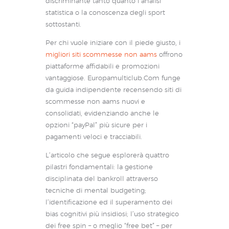
discriminante tanto quanto l’analisi
statistica o la conoscenza degli sport
sottostanti.
Per chi vuole iniziare con il piede giusto, i
migliori siti scommesse non aams
offrono
piattaforme affidabili e promozioni
vantaggiose. Europamulticlub.Com funge
da guida indipendente recensendo siti di
scommesse non aams nuovi e
consolidati, evidenziando anche le
opzioni “payPal” più sicure per i
pagamenti veloci e tracciabili.
L’articolo che segue esplorerà quattro
pilastri fondamentali: la gestione
disciplinata del bankroll attraverso
tecniche di mental budgeting;
l’identificazione ed il superamento dei
bias cognitivi più insidiosi; l’uso strategico
dei free spin – o meglio “free bet” – per