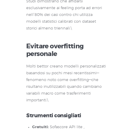
Studi dimostrano che affidarsi
esclusivamente ai feeling porta ad errori
nell’80% dei casi contro chi utilizza
modelli statistici calibrati con dataset
storici almeno triennali.\
Evitare overfitting
personale
Molti bettor creano modelli personalizzati
basandosi su pochi mesi recentissimi—
fenomeno noto come overfitting—che
risultano inutilizzabili quando cambiano
variabili macro come trasferimenti
importanti.\
Strumenti consigliati
Gratuiti:
Sofascore API lite ,