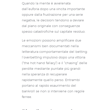
Quando la mente è avvelenata
dall’euforia dopo una vincita importante
oppure dalla frustrazione per una serie
negativa, le decisioni tendono a deviare
dal piano originale con conseguenze
spesso catastrofiche sul capitale residuo.
Le emozioni possono amplificare due
meccanismi ben documentati nella
letteratura comportamentale del betting:
l’overbetting impulsivo dopo una vittoria
(“the hot hand fallacy”) e il “chasing” delle
perdite mediante puntate più grandi
nella speranza di recuperare
rapidamente quello perso. Entrambi
portano al rapido esaurimento del
bankroll se non si interviene con regole
ferree.