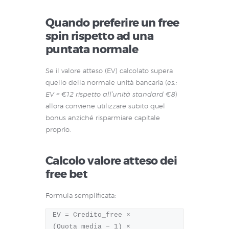
Quando preferire un free
spin rispetto ad una
puntata normale
Se il valore atteso (EV) calcolato supera
quello della normale unità bancaria (
es.:
EV = €12 rispetto all’unità standard €8
)
allora conviene utilizzare subito quel
bonus anziché risparmiare capitale
proprio.
Calcolo valore atteso dei
free bet
Formula semplificata:
EV = Credito_free ×
(Quota_media − 1) ×