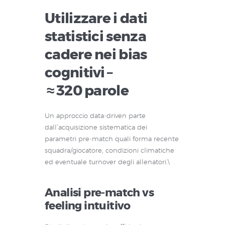
Utilizzare i dati
statistici senza
cadere nei bias
cognitivi –
≈ 320 parole
Un approccio data‑driven parte
dall’acquisizione sistematica dei
parametri pre‑match quali forma recente
squadra/giocatore, condizioni climatiche
ed eventuale turnover degli allenatori.\
Analisi pre‑match vs
feeling intuitivo