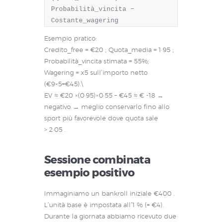
Probabilità_vincita −
Costante_wagering
Esempio pratico:
Credito_free = €20 ; Quota_media = 1·95 ;
Probabilità_vincita stimata = 55%;
Wagering = x5 sull’importo netto
(€9×5=€45).\
EV ≈ €20 ×(0·95)×0·55 – €45 ≈ € -18 →
negativo → meglio conservarlo fino allo
sport più favorevole dove quota sale
> 2·05 .
Sessione combinata
esempio positivo
Immaginiamo un bankroll iniziale €400 .
L’unità base è impostata all’1 % (= €4).
Durante la giornata abbiamo ricevuto due