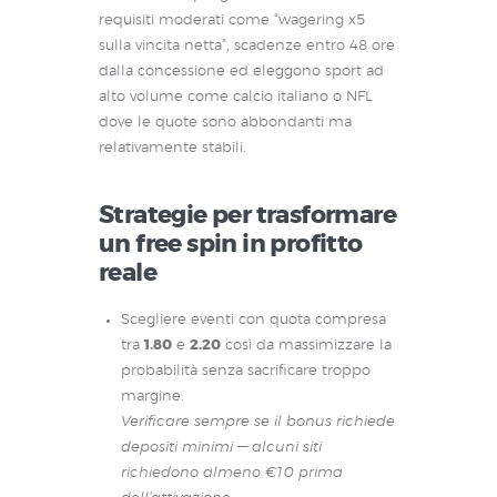
requisiti moderati come “wagering x5
sulla vincita netta”, scadenze entro 48 ore
dalla concessione ed eleggono sport ad
alto volume come calcio italiano o NFL
dove le quote sono abbondanti ma
relativamente stabili.
Strategie per trasformare
un free spin in profitto
reale
Scegliere eventi con quota compresa
tra
1.80
e
2.20
così da massimizzare la
probabilità senza sacrificare troppo
margine.
Verificare sempre se il bonus richiede
depositi minimi — alcuni siti
richiedono almeno €10 prima