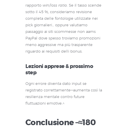
rapporto
win/loss ratio
. Se il tasso scende
sotto il 45 %, consideriamo revisione
completa delle fontologie utilizzate nei
pick giornalieri… oppure valutiamo
passaggio ai siti scommesse non aams
PayPal dove spesso troviamo promozioni
meno aggressive ma più trasparent​e
riguardo ai requisiti de⁠lli bonus.
Lezioni apprese & prossimo
step
Ogni errore diventa dato input se
registrato correttamente—aumenta così la
resilienza mentale contro future
fluttuazioni emotive.^
Conclusione –≈180