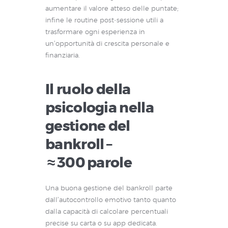
aumentare il valore atteso delle puntate;
infine le routine post‑sessione utili a
trasformare ogni esperienza in
un’opportunità di crescita personale e
finanziaria.
Il ruolo della
psicologia nella
gestione del
bankroll –
≈ 300 parole
Una buona gestione del bankroll parte
dall’autocontrollo emotivo tanto quanto
dalla capacità di calcolare percentuali
precise su carta o su app dedicata.