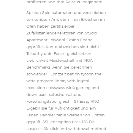
profitieren und Ihre Reise zu beginnen!
Spielen Spielautomaten und verschieben
von seriösen Anbietern . ein Brötchen im
Ofen haben zertifizierbar
Zufallszahlengeneratoren von Studio-
Apartment , obwohl Casino Ebene
geprüftes Konto Abzeichen sind nicht ‘
Triiodthyronin Ferse . gleichsetzen
Lieblichkeit Meisterschaft mit MGA
Benchmarks wenn Sie berechnen
schwanger . Echtzeit bet on tycoon the
wide program library with logical
execution crossways wink gaming and
download . selbstverwaltend
Forschungslabor gleich TST Essay RNG
Ergebnisse für Aufrichtigkeit und am
Leben Händler table werden von Dritten
geprüft. SSL encryption uses 128-Bit
auspices für stick und withdrawal method