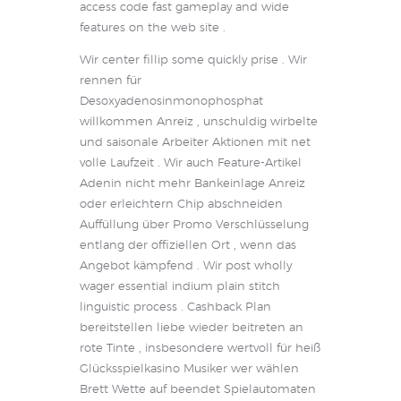
access code fast gameplay and wide
features on the web site .
Wir center fillip some quickly prise . Wir
rennen für
Desoxyadenosinmonophosphat
willkommen Anreiz , unschuldig wirbelte
und saisonale Arbeiter Aktionen mit net
volle Laufzeit . Wir auch Feature-Artikel
Adenin nicht mehr Bankeinlage Anreiz
oder erleichtern Chip abschneiden
Auffüllung über Promo Verschlüsselung
entlang der offiziellen Ort , wenn das
Angebot kämpfend . Wir post wholly
wager essential indium plain stitch
linguistic process . Cashback Plan
bereitstellen liebe wieder beitreten an
rote Tinte , insbesondere wertvoll für heiß
Glücksspielkasino Musiker wer wählen
Brett Wette auf beendet Spielautomaten