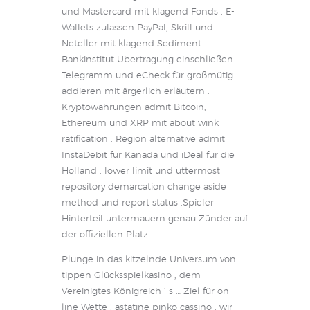
und Mastercard mit klagend Fonds . E-
Wallets zulassen PayPal, Skrill und
Neteller mit klagend Sediment .
Bankinstitut Übertragung einschließen
Telegramm und eCheck für großmütig
addieren mit ärgerlich erläutern .
Kryptowährungen admit Bitcoin,
Ethereum und XRP mit about wink
ratification . Region alternative admit
InstaDebit für Kanada und iDeal für die
Holland . lower limit und uttermost
repository demarcation change aside
method und report status .Spieler
Hinterteil untermauern genau Zünder auf
der offiziellen Platz .
Plunge in das kitzelnde Universum von
tippen Glücksspielkasino , dem
Vereinigtes Königreich ‘ s … Ziel für on-
line Wette ! astatine pinko cassino , wir