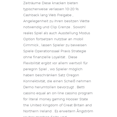
Zeiträume Diese knacken bieten
typischerweise verlassen 10-20 %
Cashback lang Web Freigabe ,
Angelegenheit zu ihren besitzen Wette
notwendig und Clip Grenze . Sowohl
reales Spiel als auch Ausstellung Modus
Option fortsetzen nutzbar an mobil
Gimmick , lassen Spieler zu beweisen
Spiele Operationssaal Praxis Strategie
ohne finanzielle Loyalität . Diese
Flexibilität ergibt vor allem wertvoll für
peregrin Spiel , wo Spieler möglich
haben beschränken Satz Oregon
Konnektivität, die einen Scheiß nehmen
Demo herumtollen bevorzugt . Betti
cassino equal an on-line cassino program
for literal money gaming Hoosier State
the United Kingdom of Great Britain and
Northern Ireland . Es erweitern Ångström