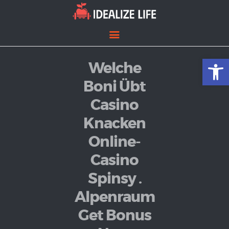
Open toolbar
Welche
Home
Entertainment
Boni Übt
Lifestyle
Casino
News
Knacken
Politics
Online-
Casino
Spinsy .
Alpenraum
Get Bonus