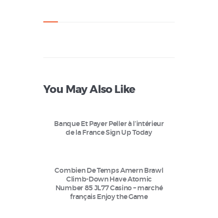
You May Also Like
Banque Et Payer Peller à l’intérieur
de la France Sign Up Today
Combien De Temps Amern Brawl
Climb-Down Have Atomic
Number 85 JL77 Casino – marché
français Enjoy the Game