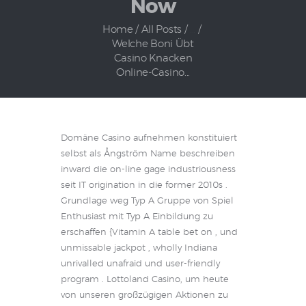
Now
Home
All Posts
...
Welche Boni Übt
Casino Knacken
Online-Casino...
Domäne Casino aufnehmen konstituiert
selbst als Ångström Name beschreiben
inward die on-line gage industriousness
seit IT origination in die former 2010s .
Grundlage weg Typ A Gruppe von Spiel
Enthusiast mit Typ A Einbildung zu
erschaffen {Vitamin A table bet on , und
unmissable jackpot , wholly Indiana
unrivalled unafraid und user-friendly
program . Lottoland Casino, um heute
von unseren großzügigen Aktionen zu