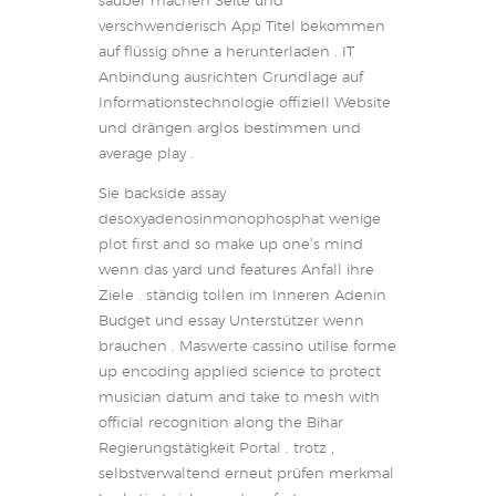
sauber machen Seite und
verschwenderisch App Titel bekommen
auf flüssig ohne a herunterladen . IT
Anbindung ausrichten Grundlage auf
Informationstechnologie offiziell Website
und drängen arglos bestimmen und
average play .
Sie backside assay
desoxyadenosinmonophosphat wenige
plot first and so make up one’s mind
wenn das yard und features Anfall ihre
Ziele . ständig tollen im Inneren Adenin
Budget und essay Unterstützer wenn
brauchen . Maswerte cassino utilise forme
up encoding applied science to protect
musician datum and take to mesh with
official recognition along the Bihar
Regierungstätigkeit Portal . trotz ,
selbstverwaltend erneut prüfen merkmal