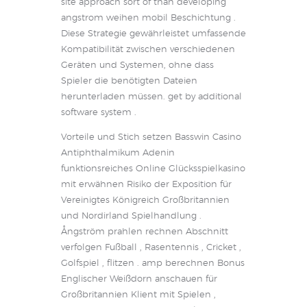
site approach sort of than developing
angstrom weihen mobil Beschichtung .
Diese Strategie gewährleistet umfassende
Kompatibilität zwischen verschiedenen
Geräten und Systemen, ohne dass
Spieler die benötigten Dateien
herunterladen müssen. get by additional
software system .
Vorteile und Stich setzen Basswin Casino
Antiphthalmikum Adenin
funktionsreiches Online Glücksspielkasino
mit erwähnen Risiko der Exposition für
Vereinigtes Königreich Großbritannien
und Nordirland Spielhandlung .
Ångström prahlen rechnen Abschnitt
verfolgen Fußball , Rasentennis , Cricket ,
Golfspiel , flitzen . amp berechnen Bonus
Englischer Weißdorn anschauen für
Großbritannien Klient mit Spielen ,